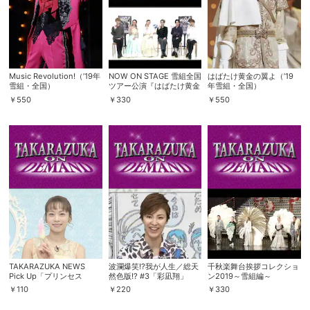
Music Revolution!（’19年
NOW ON STAGE 雪組全国
はばたけ黄金の翼よ（’19
雪組・全国）
ツアー公演『はばたけ黄金
年雪組・全国）
の翼よ』『Music
￥
550
￥
330
￥
550
Revolution!』
会員設定
会員情報
閉じる
基本情報、本人連絡先、パスワード 、クレ
会員情報変更
ジットカード情報の変更が可能です。
TAKARAZUKA NEWS
波瀾爆笑!?我が人生／総天
千秋楽舞台挨拶コレクショ
Pick Up「プリンセス
然色版!? #3「彩凪翔」
ン2019～雪組編～
Recipe 真彩希帆」
￥
110
￥
220
￥
330
決済方法変更
決済方法の変更が可能です。