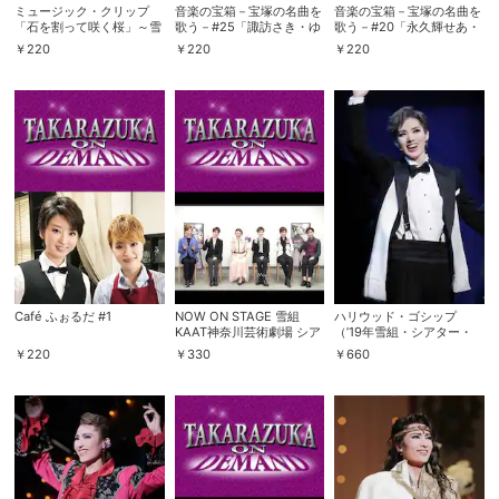
ミュージック・クリップ
音楽の宝箱－宝塚の名曲を
音楽の宝箱－宝塚の名曲を
「石を割って咲く桜」～雪
歌う－#25「諏訪さき・ゆ
歌う－#20「永久輝せあ・
組『壬生義士伝』より～
め真音」
叶ゆうり」
￥
220
￥
220
￥
220
Café ふぉるだ #1
NOW ON STAGE 雪組
ハリウッド・ゴシップ
KAAT神奈川芸術劇場 シア
（’19年雪組・シアター・
ター・ドラマシティ公演
ドラマシティ）
￥
220
￥
330
￥
660
『ハリウッド・ゴシップ』