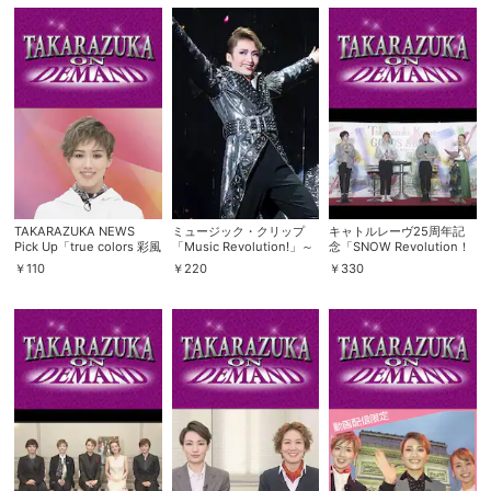
購入明細
４ヵ月分の購入明細の確認が可能です。
現在獲得済みのお得なクーポンを確認でき
Myクーポン
ます。
レンタル、購入、定額見放題の購入履歴の
購入履歴
確認が可能です。こちらから視聴いただく
TAKARAZUKA NEWS
ミュージック・クリップ
キャトルレーヴ25周年記
と便利です。
Pick Up「true colors 彩風
「Music Revolution!」～
念「SNOW Revolution！
咲奈」
雪組『Music
－KITTEでBrilliantにキャ
￥
110
￥
220
￥
330
Revolution!』より～
トルなひととき－」
お気に入りに登録した作品を確認できま
お気に入り
す。お気に入りに追加した作品の削除も可
能です。
サイト内の閲覧履歴を確認できます。履歴
閲覧履歴
の削除も可能です。
サイト内で表示される作品の表示制限が可
視聴年齢制限
能です。5段階の年齢区分から選択できま
す。