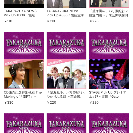
スマホなどでRakuten TVを視聴する際のデ
TAKARAZUKA NEWS
TAKARAZUKA NEWS
「望海風斗、パリ夢紀行＜
視聴デバイス一覧
バイス連携の設定ができます。
Pick Up #636「雪組
Pick Up #635「雪組宝塚
凱旋門編＞」未公開映像付
『ONCE UPON A TIME IN
大劇場公演『ONCE UPON
～かんぽ生命 presents ド
￥
110
￥
110
￥
220
AMERICA』インタビュ
A TIME IN AMERICA』稽
リームメーカー3より～
ー」～2019年10月より～
古場トーク」～2019年12
視聴年齢制限の変更時にパスコード入力が
月より～
パスコード設定
求められるのでお子さまがいても安心で
す。
メルマガの配信停止、配信先のメールアド
メルマガ
レスの変更が可能です。
定額見放題コンテンツの解約はこちらから
定額見放題解約
可能です。
CD発売記念特別番組 The
「望海風斗、パリ夢紀行<
STAGE Pick Up プレミア
Making of「GIFT」－
ひかりふる路 ～革命家、
ム#97～雪組『Gato
ログアウト
NOZOMI FUTO－【オリ
マクシミリアン・ロベスピ
Bonito!!』より～
￥
330
￥
220
￥
220
ジナル編集版】
エール～編>」未公開映像
付～かんぽ生命 presents
ドリームメーカー3より～