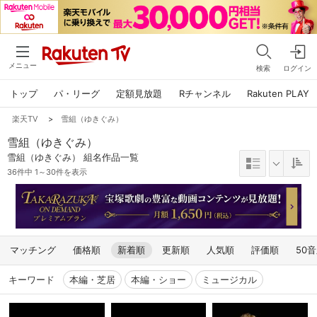
メニュー
検索
ログイン
トップ
パ・リーグ
定額見放題
Rチャンネル
Rakuten PLAY
楽天TV
>
雪組（ゆきぐみ）
雪組（ゆきぐみ）
雪組（ゆきぐみ） 組名作品一覧
36件中 1～30件を表示
マッチング
価格順
新着順
更新順
人気順
評価順
50
キーワード
本編・芝居
本編・ショー
ミュージカル