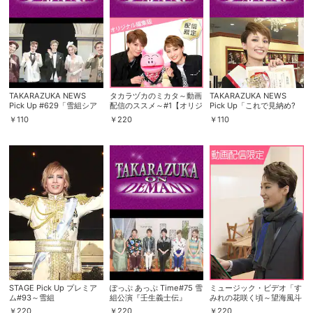
TAKARAZUKA NEWS
タカラヅカのミカタ～動画
TAKARAZUKA NEWS
Pick Up #629「雪組シア
配信のススメ～#1【オリジ
Pick Up「これで見納め?
ター・ドラマシティ公演
ナル編集版】
望海風斗キャトルレーヴ宣
￥
110
￥
220
￥
110
『ハリウッド・ゴシップ』
伝部長!」～2019年6月よ
突撃レポート」～2019年
り～
10月より～
STAGE Pick Up プレミア
ぽっぷ あっぷ Time#75 雪
ミュージック・ビデオ「す
ム#93～雪組
組公演『壬生義士伝』
みれの花咲く頃～望海風斗
『PR×PRince』より～
『Music Revolution!』
～」
￥
220
￥
220
￥
220