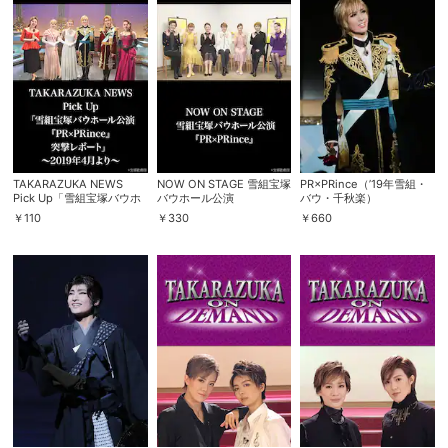
TAKARAZUKA NEWS
NOW ON STAGE 雪組宝塚
PR×PRince（’19年雪組・
Pick Up「雪組宝塚バウホ
バウホール公演
バウ・千秋楽）
ール公演『PR×PRince』
『PR×PRince』
￥
110
￥
330
￥
660
突撃レポート」～2019年4
月より～