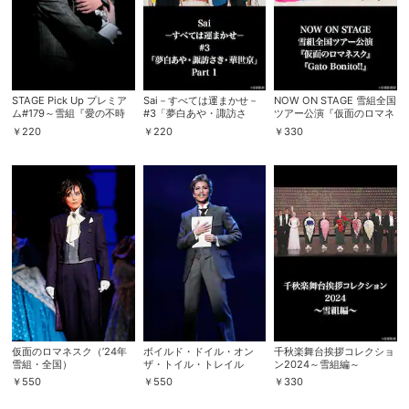
STAGE Pick Up プレミア
Sai－すべては運まかせ－
NOW ON STAGE 雪組全国
ム#179～雪組『愛の不時
#3「夢白あや・諏訪さ
ツアー公演『仮面のロマネ
着』より～
き・華世京」Part 1
スク』『Gato Bonito!!』
￥
220
￥
220
￥
330
会員設定
会員情報
閉じる
基本情報、本人連絡先、パスワード 、クレ
会員情報変更
ジットカード情報の変更が可能です。
仮面のロマネスク（’24年
ボイルド・ドイル・オン
千秋楽舞台挨拶コレクショ
雪組・全国）
ザ・トイル・トレイル
ン2024～雪組編～
（’24年雪組・東京・千秋
￥
550
￥
550
￥
330
楽）
決済方法変更
決済方法の変更が可能です。