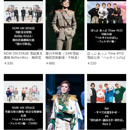
NOW ON STAGE 雪組東京
愛の不時着（’24年雪組・
ぽっぷ あっぷ Time #113
建物 Brillia HALL・梅田芸
梅田芸術劇場・千秋楽）
雪組公演『ベルサイユのば
術劇場公演『愛の不時着』
ら』－フェルゼン編－
￥
330
￥
660
￥
220