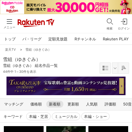
メニュー
検索
ログイン
トップ
パ・リーグ
定額見放題
Rチャンネル
Rakuten PLAY
楽天TV
>
雪組（ゆきぐみ）
雪組（ゆきぐみ）
雪組（ゆきぐみ） 組名作品一覧
44件中 1～30件を表示
マッチング
価格順
新着順
更新順
人気順
評価順
50
キーワード
本編・芝居
ミュージカル
本編・ショー