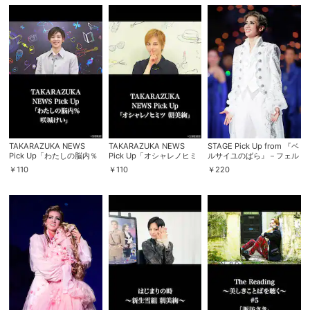
購入明細
４ヵ月分の購入明細の確認が可能です。
現在獲得済みのお得なクーポンを確認でき
Myクーポン
ます。
レンタル、購入、定額見放題の購入履歴の
購入履歴
確認が可能です。こちらから視聴いただく
TAKARAZUKA NEWS
TAKARAZUKA NEWS
STAGE Pick Up from 『ベ
と便利です。
Pick Up「わたしの脳内％
Pick Up「オシャレノヒミ
ルサイユのばら』－フェル
咲城けい」
ツ 朝美絢」
ゼン編－「セラビ・アデュ
￥
110
￥
110
￥
220
ー（フィナーレ）」（’24
お気に入りに登録した作品を確認できま
年・雪組）
お気に入り
す。お気に入りに追加した作品の削除も可
能です。
サイト内の閲覧履歴を確認できます。履歴
閲覧履歴
の削除も可能です。
サイト内で表示される作品の表示制限が可
視聴年齢制限
能です。5段階の年齢区分から選択できま
す。