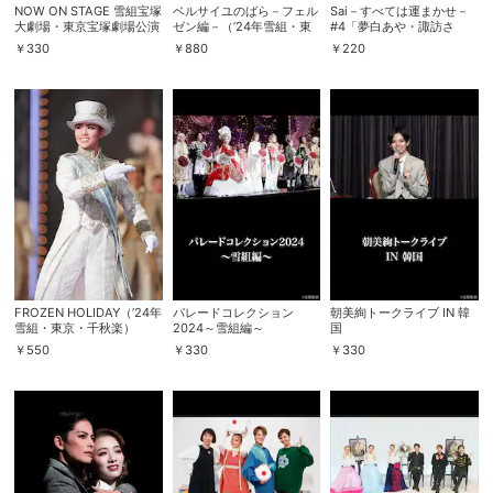
NOW ON STAGE 雪組宝塚
ベルサイユのばら－フェル
Sai－すべては運まかせ－
大劇場・東京宝塚劇場公演
ゼン編－（’24年雪組・東
#4「夢白あや・諏訪さ
『ベルサイユのばら』－フ
京・千秋楽）
き・華世京」Part 2
￥
330
￥
880
￥
220
ェルゼン編－（’24年）
FROZEN HOLIDAY（’24年
パレードコレクション
朝美絢トークライブ IN 韓
雪組・東京・千秋楽）
2024～雪組編～
国
￥
550
￥
330
￥
330