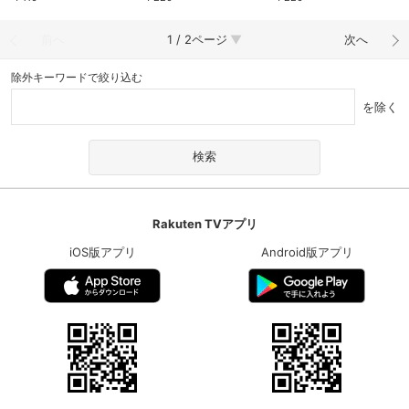
の不時着』稽古場レポー
国）より～
ト」～2024年11月より～
前へ
1 / 2ページ
次へ
除外キーワードで絞り込む
を除く
Rakuten TVアプリ
iOS版アプリ
Android版アプリ