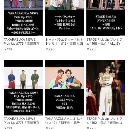
TAKARAZUKA NEWS
トークバラエティー「ヒト
STAGE Pick Up プレミア
Pick Up #779「雪組東京
トナリ！」#12～雪組 壮海
ム#168～雪組『ALL BY
建物 Brillia HALL公演『愛
はるま Part 2～
MYSELF』より～
￥
110
￥
220
￥
220
の不時着』突撃レポート」
～2024年12月より～
TAKARAZUKA NEWS
TAKARAZUKAあにまるハ
STAGE Pick Up プレミア
Pick Up #776「雪組東京
ウス#24「朝美絢・縣千」
ム#162～雪組『仮面のロ
建物 Brillia HALL公演『愛
マネスク』（’24年・全
￥
110
￥
220
￥
220