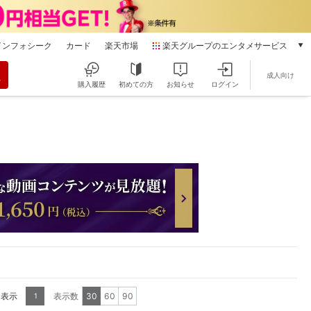
インフォシーク
カード
楽天市場
楽天グループのエンタメサービス
動画配信
成人向け
楽天TV
購入履歴
初めての方
お知らせ
ログイン
本/ゲーム/CD/DVD
楽天ブックス
電子書籍
楽天Kobo
雑誌読み放題
楽天マガジン
音楽配信
楽天ミュージック
動画配信ガイド
Rakuten PLAY
無料テレビ
Rチャンネル
を表示
表示数
30
60
90
1
チケット