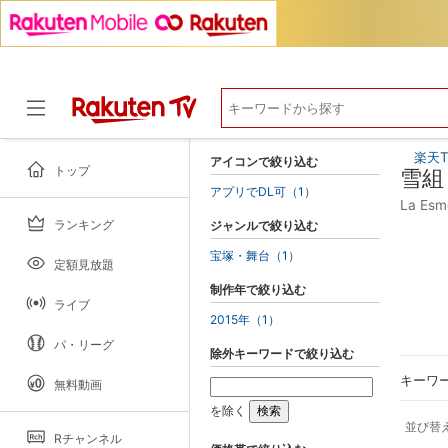
楽天T
アイコンで絞り込む
トップ
雪組
アプリでDL可（1）
La E
ランキング
ジャンルで絞り込む
ドラマ
宝塚・舞台（1）
定額見放題
制作年で絞り込む
ライブ
2015年（1）
パ・リーグ
除外キーワードで絞り込む
キーワ
無料動画
を除く
並び替
Rチャンネル