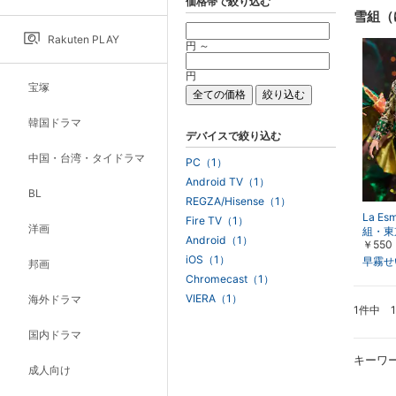
価格帯で絞り込む
雪組（
Rakuten PLAY
円 ～
円
宝塚
韓国ドラマ
デバイスで絞り込む
中国・台湾・タイドラマ
PC（1）
Android TV（1）
BL
REGZA/Hisense（1）
La Es
Fire TV（1）
洋画
組・東
Android（1）
￥550
iOS（1）
早霧せ
邦画
Chromecast（1）
VIERA（1）
海外ドラマ
1件中 
国内ドラマ
キーワ
成人向け