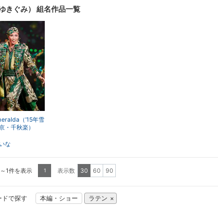
昇順
降順
一覧
詳細
ゆきぐみ） 組名作品一覧
表示
表示
meralda（’15年雪
京・千秋楽）
いな
1～1件を表示
表示数
30
60
90
1
ードで探す
本編・ショー
ラテン