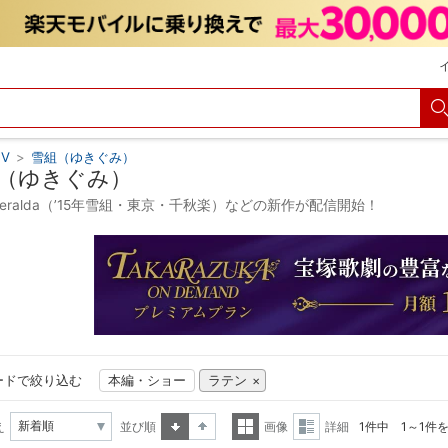
V
>
雪組（ゆきぐみ）
（ゆきぐみ）
smeralda（’15年雪組・東京・千秋楽）などの新作が配信開始！
ードで絞り込む
本編・ショー
ラテン
え
並び順
画像
詳細
1件中 1～1件