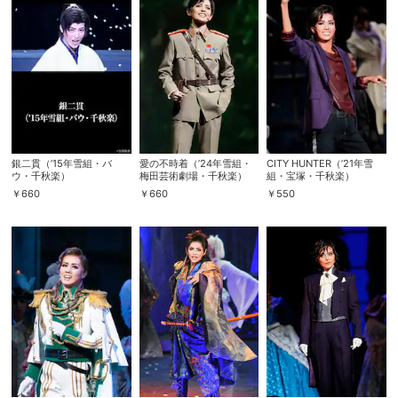
銀二貫（’15年雪組・バ
愛の不時着（’24年雪組・
CITY HUNTER（’21年雪
ウ・千秋楽）
梅田芸術劇場・千秋楽）
組・宝塚・千秋楽）
￥
660
￥
660
￥
550