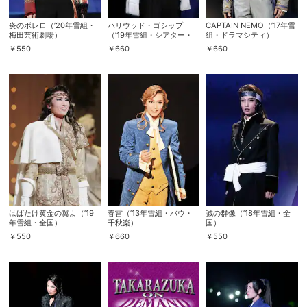
スマホなどでRakuten TVを視聴する際のデ
炎のボレロ（’20年雪組・
ハリウッド・ゴシップ
CAPTAIN NEMO（’17年雪
視聴デバイス一覧
バイス連携の設定ができます。
梅田芸術劇場）
（’19年雪組・シアター・
組・ドラマシティ）
ドラマシティ）
￥
550
￥
660
￥
660
視聴年齢制限の変更時にパスコード入力が
パスコード設定
求められるのでお子さまがいても安心で
す。
メルマガの配信停止、配信先のメールアド
メルマガ
レスの変更が可能です。
定額見放題コンテンツの解約はこちらから
定額見放題解約
可能です。
はばたけ黄金の翼よ（’19
春雷（’13年雪組・バウ・
誠の群像（’18年雪組・全
年雪組・全国）
千秋楽）
国）
ログアウト
￥
550
￥
660
￥
550