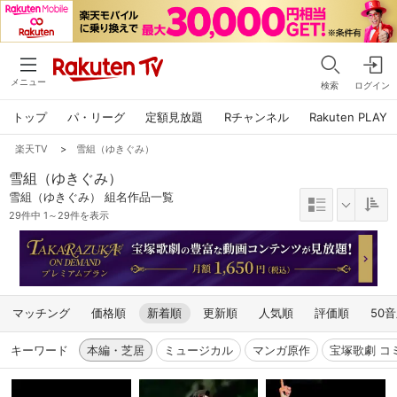
メニュー
検索
ログイン
トップ
パ・リーグ
定額見放題
Rチャンネル
Rakuten PLAY
楽天TV
>
雪組（ゆきぐみ）
雪組（ゆきぐみ）
雪組（ゆきぐみ） 組名作品一覧
29件中 1～29件を表示
マッチング
価格順
新着順
更新順
人気順
評価順
50
キーワード
本編・芝居
ミュージカル
マンガ原作
宝塚歌劇 コ