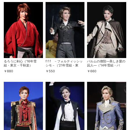
購入明細
４ヵ月分の購入明細の確認が可能です。
現在獲得済みのお得なクーポンを確認でき
Myクーポン
ます。
レンタル、購入、定額見放題の購入履歴の
購入履歴
確認が可能です。こちらから視聴いただく
るろうに剣心（’16年雪
f f f －フォルティッシッ
パルムの僧院―美しき愛の
と便利です。
組・東京・千秋楽）
シモ－（’21年雪組・東
囚人―（’14年雪組・バ
京・千秋楽）
ウ・千秋楽）
￥
880
￥
550
￥
660
お気に入りに登録した作品を確認できま
お気に入り
す。お気に入りに追加した作品の削除も可
能です。
サイト内の閲覧履歴を確認できます。履歴
閲覧履歴
の削除も可能です。
サイト内で表示される作品の表示制限が可
視聴年齢制限
能です。5段階の年齢区分から選択できま
す。