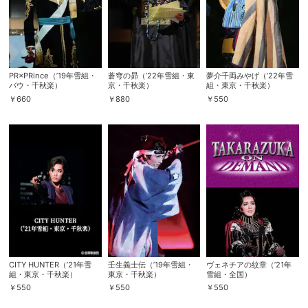
PR×PRince（’19年雪組・
蒼穹の昴（’22年雪組・東
夢介千両みやげ（’22年雪
バウ・千秋楽）
京・千秋楽）
組・東京・千秋楽）
￥
660
￥
880
￥
550
会員設定
会員情報
閉じる
基本情報、本人連絡先、パスワード 、クレ
会員情報変更
ジットカード情報の変更が可能です。
CITY HUNTER（’21年雪
壬生義士伝（’19年雪組・
ヴェネチアの紋章（’21年
組・東京・千秋楽）
東京・千秋楽）
雪組・全国）
￥
550
￥
550
￥
550
決済方法変更
決済方法の変更が可能です。