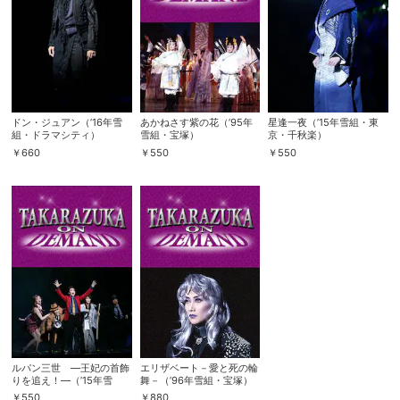
ドン・ジュアン（’16年雪
あかねさす紫の花（’95年
星逢一夜（’15年雪組・東
組・ドラマシティ）
雪組・宝塚）
京・千秋楽）
￥
660
￥
550
￥
550
ルパン三世 —王妃の首飾
エリザベート－愛と死の輪
りを追え！—（’15年雪
舞－（’96年雪組・宝塚）
組・東京・千秋楽）
￥
550
￥
880