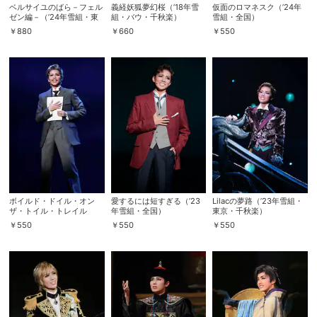
ベルサイユのばら－フェル
義経妖狐夢幻桜（’18年雪
仮面のロマネスク（’24年
ゼン編－（’24年雪組・東
組・バウ・千秋楽）
雪組・全国）
京・千秋楽）
￥
880
￥
660
￥
550
ボイルド・ドイル・オン
愛するには短すぎる（’23
Lilacの夢路（’23年雪組・
ザ・トイル・トレイル
年雪組・全国）
東京・千秋楽）
（’24年雪組・東京・千秋
￥
550
￥
550
￥
550
楽）