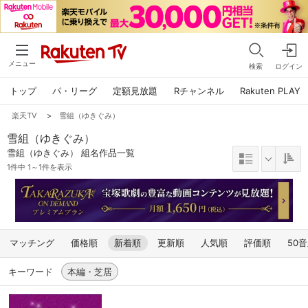
メニュー
検索
ログイン
トップ
パ・リーグ
定額見放題
Rチャンネル
Rakuten PLAY
楽天TV
>
雪組（ゆきぐみ）
雪組（ゆきぐみ）
雪組（ゆきぐみ） 組名作品一覧
1件中 1～1件を表示
マッチング
価格順
新着順
更新順
人気順
評価順
50
キーワード
本編・芝居