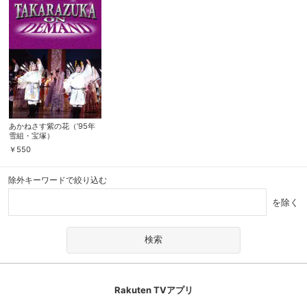
あかねさす紫の花（’95年
雪組・宝塚）
￥
550
除外キーワードで絞り込む
を除く
Rakuten TVアプリ