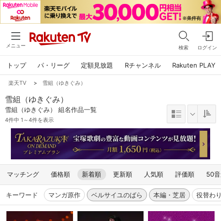
メニュー
検索
ログイン
トップ
パ・リーグ
定額見放題
Rチャンネル
Rakuten PLAY
楽天TV
>
雪組（ゆきぐみ）
雪組（ゆきぐみ）
雪組（ゆきぐみ） 組名作品一覧
4件中 1～4件を表示
マッチング
価格順
新着順
更新順
人気順
評価順
50
キーワード
マンガ原作
ベルサイユのばら
本編・芝居
役替わ