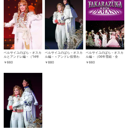
ベルサイユのばら－オスカ
ベルサイユのばら－オスカ
ベルサイユのばら－オスカ
ルとアンドレ編－（’14年
ル編－＜アンドレ役替わ
ル編－（06年雪組・全
雪組・全国）
り：水夏希＞（’06年雪
国・千秋楽）
￥
660
￥
880
￥
660
組・宝塚）