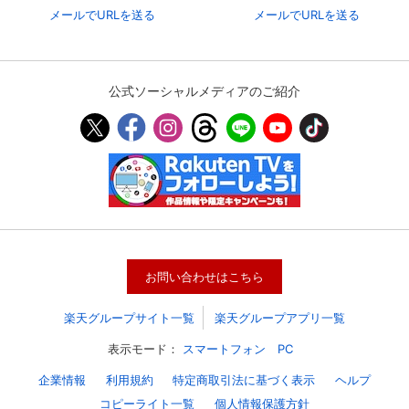
メールでURLを送る
メールでURLを送る
公式ソーシャルメディアのご紹介
会員設定
会員情報
閉じる
お問い合わせはこちら
楽天グループサイト一覧
楽天グループアプリ一覧
基本情報、本人連絡先、パスワード 、クレ
会員情報変更
ジットカード情報の変更が可能です。
表示モード：
スマートフォン
PC
企業情報
利用規約
特定商取引法に基づく表示
ヘルプ
決済方法変更
決済方法の変更が可能です。
コピーライト一覧
個人情報保護方針