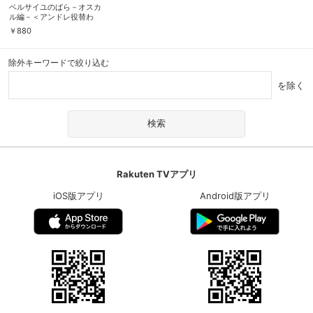
ベルサイユのばら－オスカ
ル編－＜アンドレ役替わ
り：瀬奈じゅん＞
￥
880
（’06年雪組・宝塚）
除外キーワードで絞り込む
を除く
Rakuten TVアプリ
iOS版アプリ
Android版アプリ