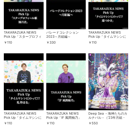
TAKARAZUKA NEWS
パレードコレクション
TAKARAZUKA NEWS
Pick Up「スタープロフィ
2023～月組編～
Pick Up「タイムマシンに
ール帳 鳳月杏」
のって!? 蓮つかさ」
￥
110
￥
330
￥
110
会員設定
会員情報
閉じる
基本情報、本人連絡先、パスワード 、クレ
会員情報変更
ジットカード情報の変更が可能です。
TAKARAZUKA NEWS
TAKARAZUKA NEWS
Deep Sea －海神たちのカ
Pick Up「タイムマシンに
Pick Up「IF 風間柚乃」
ルナバル－（’23年月組・
のって!? 礼華はる」
東京・千秋楽）
￥
110
￥
110
￥
550
決済方法変更
決済方法の変更が可能です。