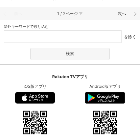
ル －君がくれた翼－』
『万華鏡百景色』稽古場ト
ーク」～2023年8月より～
前へ
1 / 2ページ
次へ
除外キーワードで絞り込む
を除く
Rakuten TVアプリ
iOS版アプリ
Android版アプリ