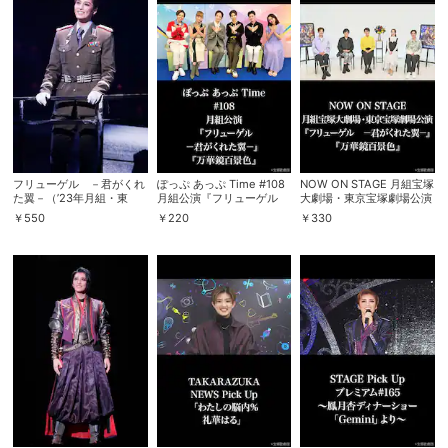
フリューゲル －君がくれ
ぽっぷ あっぷ Time #108
NOW ON STAGE 月組宝塚
た翼－（’23年月組・東
月組公演『フリューゲル
大劇場・東京宝塚劇場公演
京・千秋楽）
－君がくれた翼－』『万華
『フリューゲル －君がく
￥
550
￥
220
￥
330
鏡百景色』
れた翼－』『万華鏡百景
色』