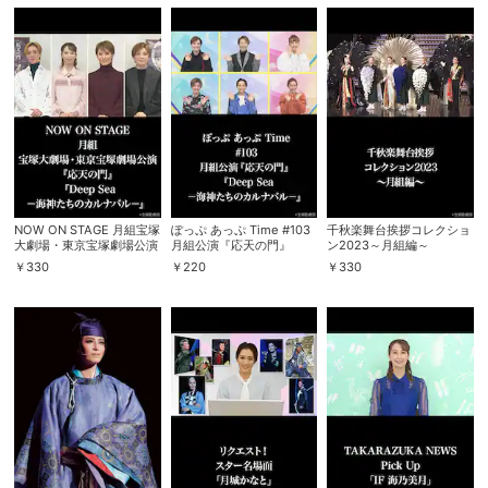
購入明細
４ヵ月分の購入明細の確認が可能です。
現在獲得済みのお得なクーポンを確認でき
Myクーポン
ます。
レンタル、購入、定額見放題の購入履歴の
購入履歴
確認が可能です。こちらから視聴いただく
NOW ON STAGE 月組宝塚
ぽっぷ あっぷ Time #103
千秋楽舞台挨拶コレクショ
と便利です。
大劇場・東京宝塚劇場公演
月組公演『応天の門』
ン2023～月組編～
『応天の門』『Deep Sea
『Deep Sea －海神たちの
￥
330
￥
220
￥
330
－海神たちのカルナバル
カルナバル－』
お気に入りに登録した作品を確認できま
－』
お気に入り
す。お気に入りに追加した作品の削除も可
能です。
サイト内の閲覧履歴を確認できます。履歴
閲覧履歴
の削除も可能です。
サイト内で表示される作品の表示制限が可
視聴年齢制限
能です。5段階の年齢区分から選択できま
す。