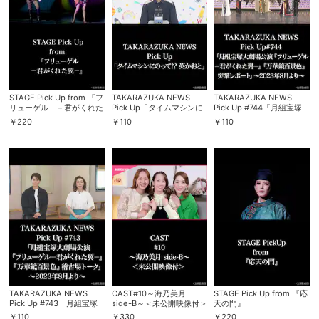
STAGE Pick Up from 『フ
TAKARAZUKA NEWS
TAKARAZUKA NEWS
リューゲル －君がくれた
Pick Up「タイムマシンに
Pick Up #744「月組宝塚
翼－』
のって!? 英かおと」
大劇場公演『フリューゲ
￥
220
￥
110
￥
110
ル －君がくれた翼－』
『万華鏡百景色』突撃レポ
ート」～2023年8月より～
TAKARAZUKA NEWS
CAST#10～海乃美月
STAGE Pick Up from 『応
Pick Up #743「月組宝塚
side-B～＜未公開映像付＞
天の門』
大劇場公演『フリューゲ
￥
110
￥
330
￥
220