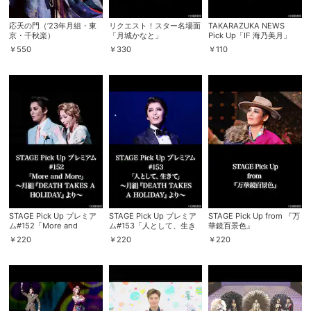
スマホなどでRakuten TVを視聴する際のデ
応天の門（’23年月組・東
リクエスト！スター名場面
TAKARAZUKA NEWS
視聴デバイス一覧
バイス連携の設定ができます。
京・千秋楽）
「月城かなと」
Pick Up「IF 海乃美月」
￥
550
￥
330
￥
110
視聴年齢制限の変更時にパスコード入力が
パスコード設定
求められるのでお子さまがいても安心で
す。
メルマガの配信停止、配信先のメールアド
メルマガ
レスの変更が可能です。
定額見放題コンテンツの解約はこちらから
定額見放題解約
可能です。
STAGE Pick Up プレミア
STAGE Pick Up プレミア
STAGE Pick Up from 『万
ム#152「More and
ム#153「人として、生き
華鏡百景色』
ログアウト
More」～月組『DEATH
て」～月組『DEATH
￥
220
￥
220
￥
220
TAKES A HOLIDAY』より
TAKES A HOLIDAY』より
～
～