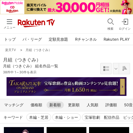
メニュー
検索
ログイン
トップ
パ・リーグ
定額見放題
Rチャンネル
Rakuten PLAY
楽天TV
>
月組（つきぐみ）
月組（つきぐみ）
月組（つきぐみ） 組名作品一覧
38件中 1～30件を表示
マッチング
価格順
新着順
更新順
人気順
評価順
50
キーワード
本編・芝居
本編・ショー
宝塚歌劇 配信作品 ピッ