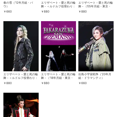
春の雪（’12年月組・バ
エリザベート－愛と死の輪
エリザベート－愛と死の輪
ウ）
舞－＜ルドルフ役替わり：
舞－（’05年月組・東京・
明日海りお＞（’09年月
千秋楽）
￥
660
￥
880
￥
880
組・宝塚）
エリザベート－愛と死の輪
エリザベート－愛と死の輪
出島小宇宙戦争（’20年月
舞－＜ルドルフ役替わり：
舞－（’18年月組・東京・
組・ドラマシティ）
風間柚乃＞（’18年月組・
千秋楽）
￥
880
￥
880
￥
660
宝塚）