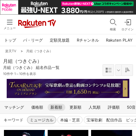
メニュー
検索
ログイン
トップ
パ・リーグ
定額見放題
Rチャンネル
Rakuten PLAY
楽天TV
>
月組（つきぐみ）
月組（つきぐみ）
月組（つきぐみ） 組名作品一覧
10件中 1～10件を表示
マッチング
価格順
新着順
更新順
人気順
評価順
50
キーワード
ミュージカル
本編・芝居
宝塚歌劇 配信作品 ピッ