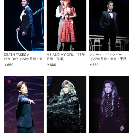
DEATH TAKES A
ME AND MY GIRL（’95年
グレート・ギャツビー
HOLIDAY（’23年月組・東
月組・宝塚）
（’22年月組・東京・千秋
急シアターオーブ）
楽）
￥
660
￥
880
￥
880