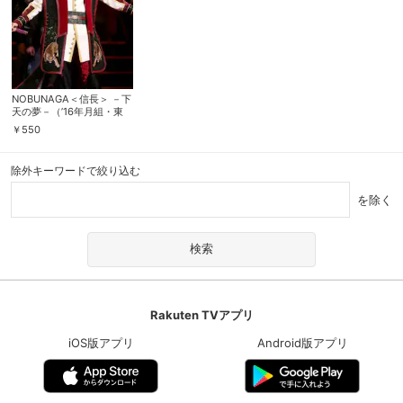
NOBUNAGA＜信長＞ －下
天の夢－（’16年月組・東
京・千秋楽）
￥
550
除外キーワードで絞り込む
を除く
会員設定
会員情報
閉じる
Rakuten TVアプリ
基本情報、本人連絡先、パスワード 、クレ
会員情報変更
ジットカード情報の変更が可能です。
iOS版アプリ
Android版アプリ
決済方法変更
決済方法の変更が可能です。