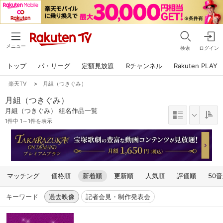
メニュー
検索
ログイン
トップ
パ・リーグ
定額見放題
Rチャンネル
Rakuten PLAY
楽天TV
>
月組（つきぐみ）
月組（つきぐみ）
月組（つきぐみ） 組名作品一覧
1件中 1～1件を表示
マッチング
価格順
新着順
更新順
人気順
評価順
50
キーワード
過去映像
記者会見・制作発表会