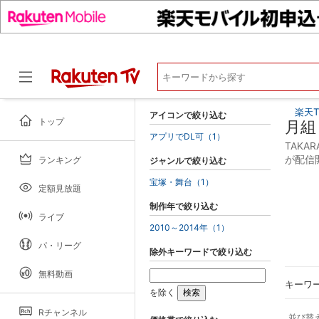
楽天T
アイコンで絞り込む
トップ
月組
アプリでDL可（1）
TAKA
が配信
ランキング
ジャンルで絞り込む
ドラマ
宝塚・舞台（1）
定額見放題
制作年で絞り込む
ライブ
2010～2014年（1）
パ・リーグ
除外キーワードで絞り込む
無料動画
キーワ
を除く
Rチャンネル
並び替