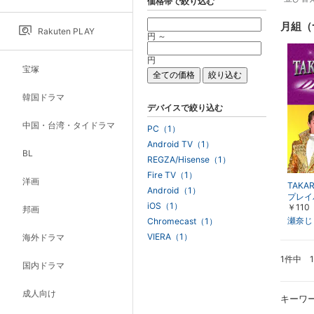
価格帯で絞り込む
月組（
Rakuten PLAY
円 ～
円
宝塚
韓国ドラマ
デバイスで絞り込む
中国・台湾・タイドラマ
PC（1）
Android TV（1）
BL
REGZA/Hisense（1）
Fire TV（1）
洋画
TAKA
Android（1）
プレイ
iOS（1）
￥110
公演『
邦画
ち』『R
瀬奈じ
Chromecast（1）
MS』
VIERA（1）
海外ドラマ
景」～
～
1件中 
国内ドラマ
成人向け
キーワ