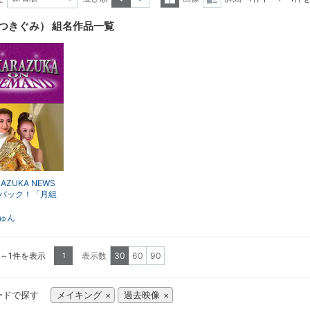
昇順
降順
一覧
詳細
つきぐみ） 組名作品一覧
表示
表示
RAZUKA NEWS
バック！「月組
JAZZYな妖精た
EVUE OF DREA
ゅん
ポスター撮影風
2005年8月より
1～1件を表示
表示数
30
60
90
1
ードで探す
メイキング
過去映像