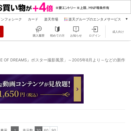
インフォシーク
カード
楽天市場
楽天グループのエンタメサービス
動画配信
成人向け
楽天TV
購入履歴
初めての方
お知らせ
ログイン
本/ゲーム/CD/DVD
楽天ブックス
電子書籍
UE OF DREAMS』ポスター撮影風景」～2005年8月より～などの新作
楽天Kobo
雑誌読み放題
楽天マガジン
音楽配信
楽天ミュージック
動画配信ガイド
Rakuten PLAY
無料テレビ
Rチャンネル
チケット
を表示
表示数
30
60
90
1