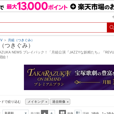
V
>
月組（つきぐみ）
（つきぐみ）
RAZUKA NEWS プレイバック！「月組公演『JAZZYな妖精たち』『REV
開始！
ードで絞り込む
メイキング
過去映像
え
並び順
画像
詳細
1件中 1～1件