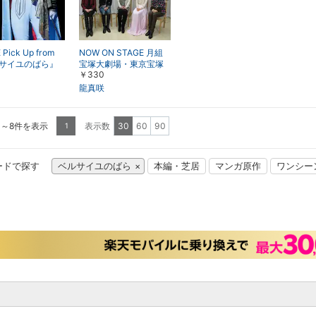
 Pick Up from
NOW ON STAGE 月組
サイユのばら』
宝塚大劇場・東京宝塚
￥330
怯え」（13年・
劇場公演『ベルサイユ
のばら』－オスカルと
龍真咲
アンドレ編－
1～8件を表示
表示数
30
60
90
1
ードで探す
ベルサイユのばら
本編・芝居
マンガ原作
ワンシー