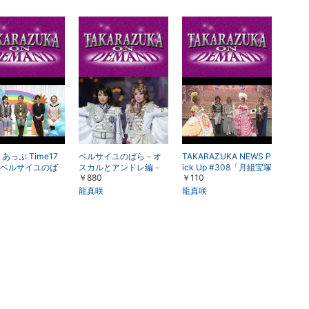
楽天チケット
エンタメニュース
推し楽
あっぷ Time17
ベルサイユのばら－オ
TAKARAZUKA NEWS P
ベルサイユのば
スカルとアンドレ編－
ick Up #308「月組宝塚
￥880
￥110
（13年月組・東京・千
大劇場公演『ベルサイ
秋楽）
ユのばら』－オスカル
龍真咲
龍真咲
とアンドレ編－突撃レ
ポート」～2013年1月
より～