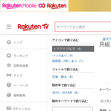
楽天T
アイコンで絞り込む
トップ
月組
アプリでDL可（8）
パックあり（4）
ランキング
ドラマ
高画質（HD）あり（1）
定額見放題
ジャンルで絞り込む
ライブ
宝塚・舞台（8）
制作年で絞り込む
パ・リーグ
キーワ
2010～2014年（8）
無料動画
除外キーワードで絞り込む
並び替
Rチャンネル
月組（