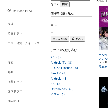
を除く
Rakuten PLAY
価格帯で絞り込む
宝塚
円 ～
韓国ドラマ
円
中国・台湾・タイドラマ
デバイスで絞り込む
BL
ベルサ
PC（8）
スカル
￥880
洋画
＜アン
Android TV（8）
龍真咲
龍真咲
REGZA/Hisense（8）
わり：
邦画
Fire TV（8）
3年月
Android（8）
海外ドラマ
iOS（8）
Chromecast（8）
国内ドラマ
VIERA（8）
成人向け