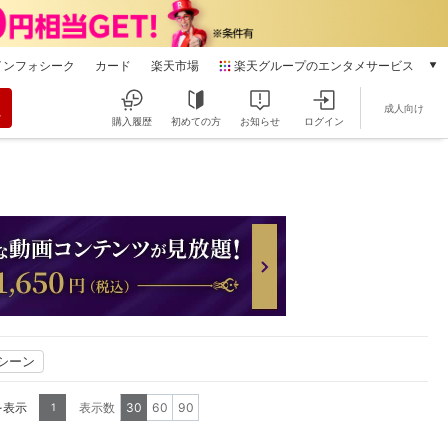
インフォシーク
カード
楽天市場
楽天グループのエンタメサービス
動画配信
成人向け
楽天TV
購入履歴
初めての方
お知らせ
ログイン
本/ゲーム/CD/DVD
楽天ブックス
電子書籍
楽天Kobo
雑誌読み放題
楽天マガジン
音楽配信
楽天ミュージック
動画配信ガイド
Rakuten PLAY
シーン
無料テレビ
Rチャンネル
を表示
表示数
30
60
90
1
チケット