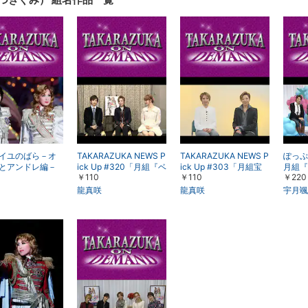
表示
表示
イユのばら－オ
TAKARAZUKA NEWS P
TAKARAZUKA NEWS P
ぽっぷ 
とアンドレ編－
ick Up #320「月組『ベ
ick Up #303「月組宝
月組『
￥110
￥110
￥220
ドレ役替わり：
ルサイユのばら』イン
塚大劇場公演『ベルサ
ら』
、オスカル役替
タビュー」～2012年12
イユのばら』－オスカ
龍真咲
龍真咲
宇月颯
明日海りお＞（’1
月より～
ルとアンドレ編－稽古
組・宝塚）
場トーク」～2012年12
月より～