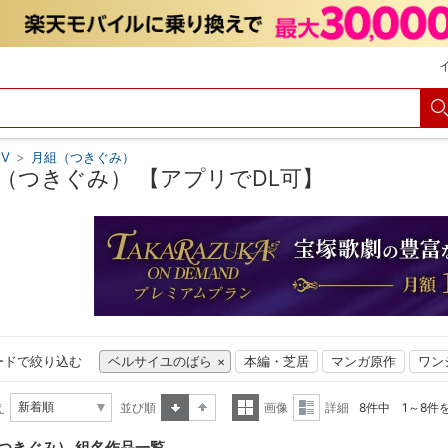
V
>
月組（つきぐみ）
（つきぐみ） 【アプリでDL可】
ードで絞り込む
ベルサイユのばら
本編・芝居
マンガ原作
ワン
え
並び順
画像
詳細
8件中 1～8件
昇順
降順
一覧
詳細
つきぐみ） 組名作品一覧