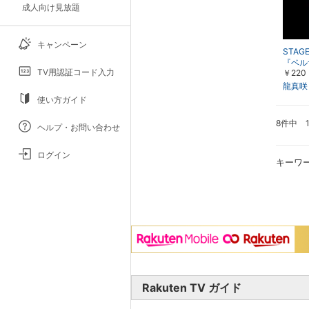
成人向け見放題
キャンペーン
STAGE
『ベル
TV用認証コード入力
￥220
「愛の
月組）
龍真咲
使い方ガイド
8件中 
ヘルプ・お問い合わせ
ログイン
キーワ
Rakuten TV ガイド