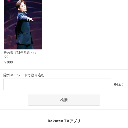
春の雪（’12年月組・バ
ウ）
￥
660
除外キーワードで絞り込む
を除く
Rakuten TVアプリ