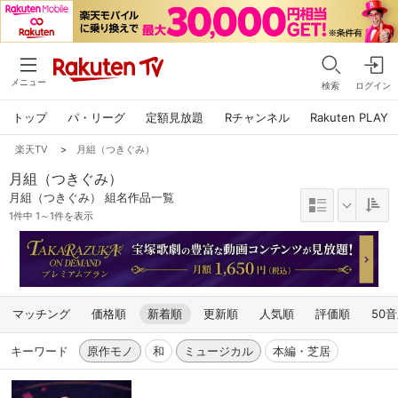
メニュー
検索
ログイン
トップ
パ・リーグ
定額見放題
Rチャンネル
Rakuten PLAY
楽天TV
>
月組（つきぐみ）
月組（つきぐみ）
月組（つきぐみ） 組名作品一覧
1件中 1～1件を表示
マッチング
価格順
新着順
更新順
人気順
評価順
50
キーワード
原作モノ
和
ミュージカル
本編・芝居