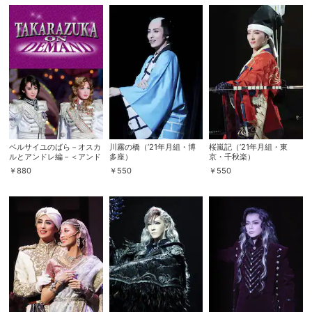
購入明細
４ヵ月分の購入明細の確認が可能です。
現在獲得済みのお得なクーポンを確認でき
Myクーポン
ます。
レンタル、購入、定額見放題の購入履歴の
購入履歴
確認が可能です。こちらから視聴いただく
ベルサイユのばら－オスカ
川霧の橋（’21年月組・博
桜嵐記（’21年月組・東
と便利です。
ルとアンドレ編－＜アンド
多座）
京・千秋楽）
レ役替わり：龍真咲、オス
￥
880
￥
550
￥
550
カル役替わり：明日海りお
お気に入りに登録した作品を確認できま
＞（’13年月組・宝塚）
お気に入り
す。お気に入りに追加した作品の削除も可
能です。
サイト内の閲覧履歴を確認できます。履歴
閲覧履歴
の削除も可能です。
サイト内で表示される作品の表示制限が可
視聴年齢制限
能です。5段階の年齢区分から選択できま
す。