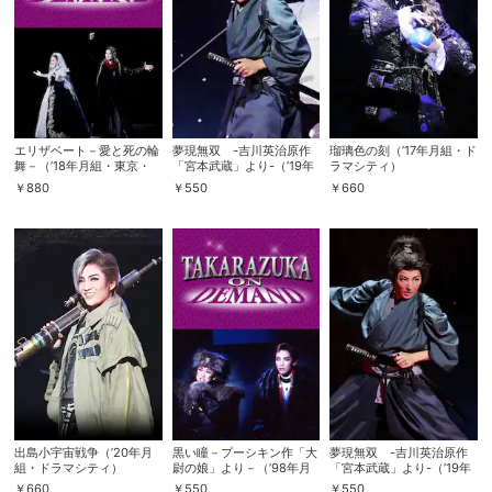
エリザベート－愛と死の輪
夢現無双 -吉川英治原作
瑠璃色の刻（’17年月組・ド
舞－（’18年月組・東京・
「宮本武蔵」より-（’19年
ラマシティ）
千秋楽）
月組・宝塚・千秋楽）
￥
880
￥
550
￥
660
出島小宇宙戦争（’20年月
黒い瞳－プーシキン作「大
夢現無双 -吉川英治原作
組・ドラマシティ）
尉の娘」より－（’98年月
「宮本武蔵」より-（’19年
組・宝塚）
月組・東京・千秋楽）
￥
660
￥
550
￥
550