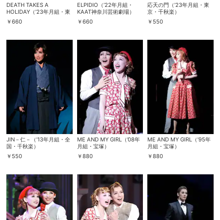
DEATH TAKES A
ELPIDIO（’22年月組・
応天の門（’23年月組・東
HOLIDAY（’23年月組・東
KAAT神奈川芸術劇場）
京・千秋楽）
急シアターオーブ）
￥
660
￥
660
￥
550
JIN－仁－（’13年月組・全
ME AND MY GIRL（’08年
ME AND MY GIRL（’95年
国・千秋楽）
月組・宝塚）
月組・宝塚）
￥
550
￥
880
￥
880