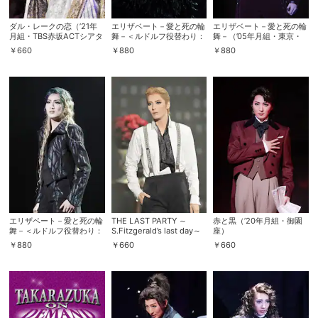
スマホなどでRakuten TVを視聴する際のデ
ダル・レークの恋（’21年
エリザベート－愛と死の輪
エリザベート－愛と死の輪
視聴デバイス一覧
バイス連携の設定ができます。
月組・TBS赤坂ACTシアタ
舞－＜ルドルフ役替わり：
舞－（’05年月組・東京・
ー）
明日海りお＞（’09年月
千秋楽）
￥
660
￥
880
￥
880
組・宝塚）
視聴年齢制限の変更時にパスコード入力が
パスコード設定
求められるのでお子さまがいても安心で
す。
メルマガの配信停止、配信先のメールアド
メルマガ
レスの変更が可能です。
定額見放題コンテンツの解約はこちらから
定額見放題解約
可能です。
エリザベート－愛と死の輪
THE LAST PARTY ～
赤と黒（’20年月組・御園
舞－＜ルドルフ役替わり：
S.Fitzgerald’s last day～
座）
ログアウト
風間柚乃＞（’18年月組・
（’18年月組・ドラマシテ
￥
880
￥
660
￥
660
宝塚）
ィ・千秋楽）