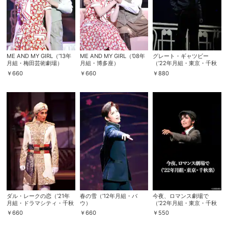
ME AND MY GIRL（’13年
ME AND MY GIRL（’08年
グレート・ギャツビー
月組・梅田芸術劇場）
月組・博多座）
（’22年月組・東京・千秋
楽）
￥
660
￥
660
￥
880
会員設定
会員情報
閉じる
基本情報、本人連絡先、パスワード 、クレ
会員情報変更
ジットカード情報の変更が可能です。
ダル・レークの恋（’21年
春の雪（’12年月組・バ
今夜、ロマンス劇場で
月組・ドラマシティ・千秋
ウ）
（’22年月組・東京・千秋
楽）
楽）
￥
660
￥
660
￥
550
決済方法変更
決済方法の変更が可能です。