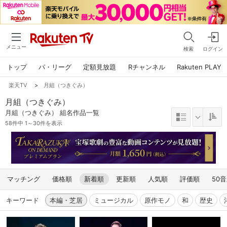
メニュー
検索
ログイン
トップ
パ・リーグ
定額見放題
Rチャンネル
Rakuten PLAY
楽天TV
>
月組（つきぐみ）
月組（つきぐみ）
月組（つきぐみ） 組名作品一覧
58件中 1～30件を表示
マッチング
価格順
新着順
更新順
人気順
評価順
50
キーワード
本編・芝居
ミュージカル
原作モノ
和
歴史