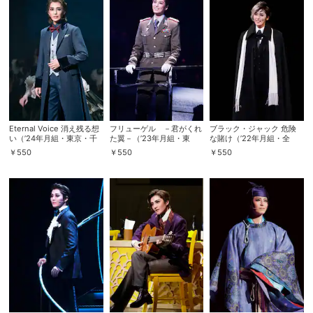
Eternal Voice 消え残る想
フリューゲル －君がくれ
ブラック・ジャック 危険
い（’24年月組・東京・千
た翼－（’23年月組・東
な賭け（’22年月組・全
秋楽）
京・千秋楽）
国）
￥
550
￥
550
￥
550