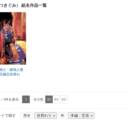
昇順
降順
一覧
詳細
つきぐみ） 組名作品一覧
表示
表示
映え－蘇我入鹿
臣鎌足役替わ
空祐飛＞（’04年
宝塚）
1～1件を表示
表示数
30
60
90
1
ードで探す
歴史
役替わり
和
本編・芝居