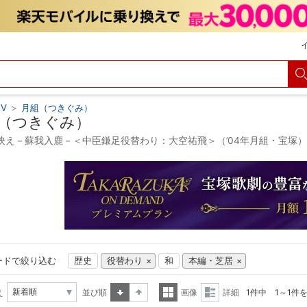
V
>
月組（つきぐみ）
（つきぐみ）
映え－蘇我入鹿－＜中臣鎌足役替わり：大空祐飛＞（’04年月組・宝塚
ードで絞り込む
歴史
役替わり
和
本編・芝居
え
並び順
画像
詳細
1件中 1～1件