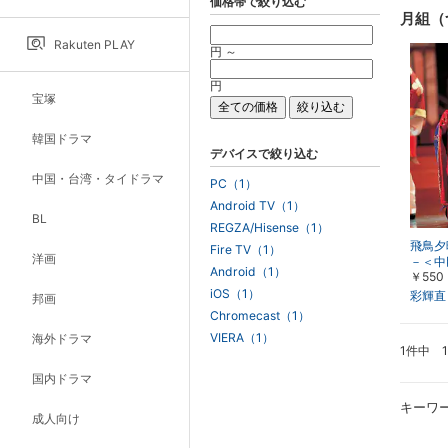
価格帯で絞り込む
月組（
Rakuten PLAY
円 ～
円
宝塚
韓国ドラマ
デバイスで絞り込む
中国・台湾・タイドラマ
PC（1）
Android TV（1）
BL
REGZA/Hisense（1）
飛鳥夕
Fire TV（1）
洋画
－＜中
Android（1）
￥550
り：大
iOS（1）
月組・
彩輝直
邦画
Chromecast（1）
VIERA（1）
海外ドラマ
1件中 
国内ドラマ
キーワ
成人向け