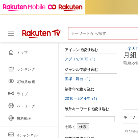
楽天T
アイコンで絞り込む
トップ
月組
アプリでDL可（1）
飛鳥夕
ランキング
ジャンルで絞り込む
ドラマ
宝塚・舞台（1）
定額見放題
制作年で絞り込む
ライブ
2010～2014年（1）
パ・リーグ
除外キーワードで絞り込む
キーワ
無料動画
を除く
並び替
Rチャンネル