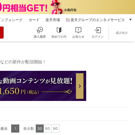
インフォシーク
カード
楽天市場
楽天グループのエンタメサービス
動画配信
成人向け
楽天TV
購入履歴
初めての方
お知らせ
ログイン
本/ゲーム/CD/DVD
楽天ブックス
電子書籍
）などの新作が配信開始！
楽天Kobo
雑誌読み放題
楽天マガジン
音楽配信
楽天ミュージック
動画配信ガイド
Rakuten PLAY
無料テレビ
Rチャンネル
を表示
表示数
30
60
90
1
チケット