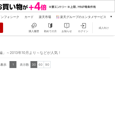
インフォシーク
カード
楽天市場
楽天グループのエンタメサービス
動画配信
成人向け
楽天TV
購入履歴
初めての方
お知らせ
ログイン
本/ゲーム/CD/DVD
楽天ブックス
電子書籍
 龍真咲編」～2013年10月より～などが人気！
楽天Kobo
雑誌読み放題
を表示
表示数
30
60
90
1
楽天マガジン
音楽配信
楽天ミュージック
動画配信ガイド
Rakuten PLAY
無料テレビ
Rチャンネル
チケット