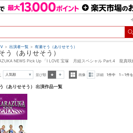
V
>
出演者一覧
>
有瀬そう（ありせそう）
そう（ありせそう）
RAZUKA NEWS Pick Up 「I LOVE 宝塚 月組スペシャル Part.4
え
並び順
画像
詳細
1件中 1～1件
昇順
降順
一覧
詳細
う（ありせそう） 出演作品一覧
表示
表示