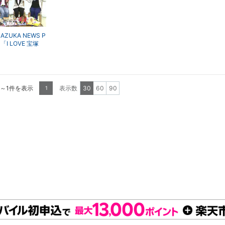
AZUKA NEWS P
p 「I LOVE 宝塚
シャル Part.4
編」～2013年
より～
1～1件を表示
表示数
30
60
90
1