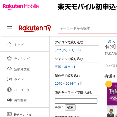
楽天T
アイコンで絞り込む
トップ
有瀬
アプリでDL可（1）
TAKA
ランキング
ジャンルで絞り込む
ドラマ
並び替
宝塚・舞台（1）
定額見放題
制作年で絞り込む
有瀬そ
ライブ
2010～2014年（1）
1
パ・リーグ
除外キーワードで絞り込む
無料動画
を除く
Rチャンネル