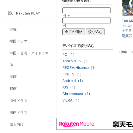
価格帯で絞り込む
Rakuten PLAY
円 ～
TAKAR
円
ick U
宝塚
￥110
月組スペ
龍真咲
龍真咲
10月
韓国ドラマ
デバイスで絞り込む
1件中 
中国・台湾・タイドラマ
PC（1）
Android TV（1）
BL
REGZA/Hisense（1）
Fire TV（1）
洋画
Android（1）
iOS（1）
邦画
Chromecast（1）
VIERA（1）
海外ドラマ
国内ドラマ
成人向け