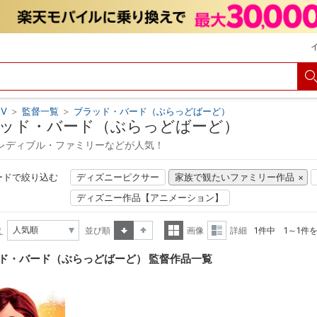
V
>
監督一覧
>
ブラッド・バード（ぶらっどばーど）
ッド・バード（ぶらっどばーど）
レディブル・ファミリーなどが人気！
ードで絞り込む
ディズニーピクサー
家族で観たいファミリー作品
ディズニー作品【アニメーション】
え
並び順
画像
詳細
1件中 1～1件
昇順
降順
一覧
詳細
ド・バード（ぶらっどばーど） 監督作品一覧
表示
表示