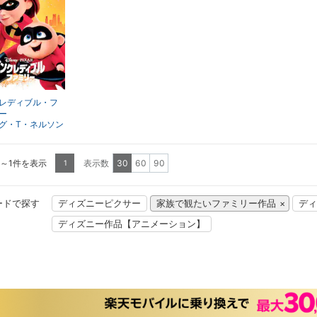
レディブル・フ
ー
グ・T・ネルソン
1～1件を表示
表示数
30
60
90
1
ードで探す
ディズニーピクサー
家族で観たいファミリー作品
ディ
ディズニー作品【アニメーション】