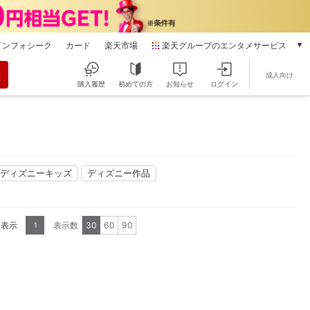
インフォシーク
カード
楽天市場
楽天グループのエンタメサービス
動画配信
成人向け
楽天TV
購入履歴
初めての方
お知らせ
ログイン
本/ゲーム/CD/DVD
楽天ブックス
電子書籍
楽天Kobo
雑誌読み放題
ディズニーキッズ
ディズニー作品
楽天マガジン
音楽配信
楽天ミュージック
を表示
表示数
30
60
90
1
動画配信ガイド
Rakuten PLAY
無料テレビ
Rチャンネル
チケット