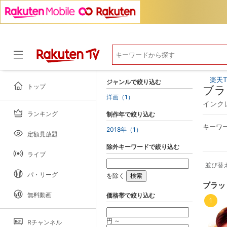
楽天T
ジャンルで絞り込む
トップ
ブラ
洋画（1）
インク
ランキング
制作年で絞り込む
ドラマ
キーワ
2018年（1）
定額見放題
除外キーワードで絞り込む
ライブ
並び替
パ・リーグ
を除く
ブラッ
無料動画
価格帯で絞り込む
1
円 ～
Rチャンネル