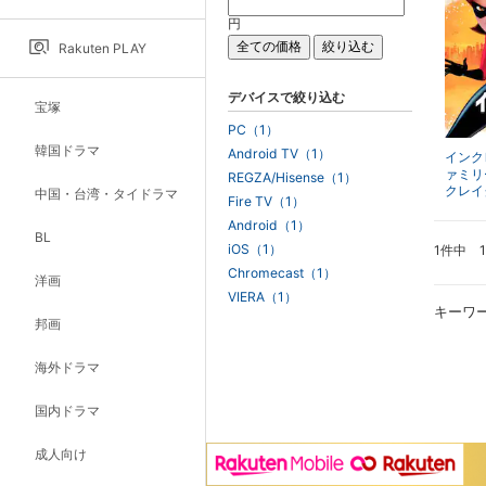
円
Rakuten PLAY
デバイスで絞り込む
宝塚
PC（1）
韓国ドラマ
Android TV（1）
インク
ァミリ
REGZA/Hisense（1）
クレイ
中国・台湾・タイドラマ
Fire TV（1）
Android（1）
BL
iOS（1）
1件中 
Chromecast（1）
洋画
VIERA（1）
キーワ
邦画
海外ドラマ
国内ドラマ
成人向け