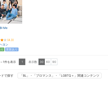
BI Me
(4.3)
ヘヨン
あり
更新あり
1～1件を表示
表示数
30
60
90
1
ードで探す
「BL」・「ブロマンス」・「LGBTQ＋」関連コンテンツ