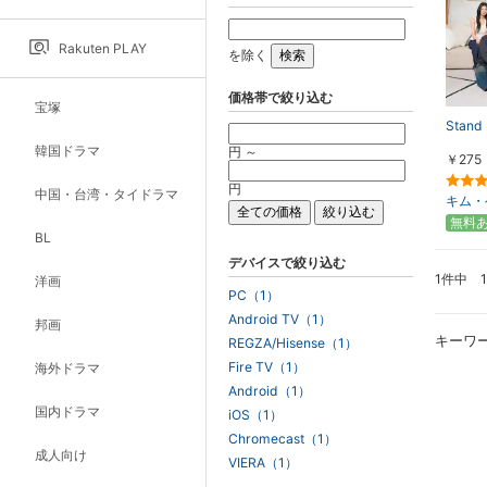
Rakuten PLAY
を除く
価格帯で絞り込む
宝塚
Stand 
韓国ドラマ
円 ～
￥275
円
中国・台湾・タイドラマ
キム・
無料
BL
デバイスで絞り込む
1件中 
洋画
PC（1）
Android TV（1）
邦画
キーワ
REGZA/Hisense（1）
Fire TV（1）
海外ドラマ
Android（1）
国内ドラマ
iOS（1）
Chromecast（1）
成人向け
VIERA（1）