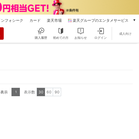
インフォシーク
カード
楽天市場
楽天グループのエンタメサービス
動画配信
成人向け
楽天TV
購入履歴
初めての方
お知らせ
ログイン
本/ゲーム/CD/DVD
楽天ブックス
電子書籍
楽天Kobo
雑誌読み放題
楽天マガジン
音楽配信
を表示
表示数
30
60
90
1
楽天ミュージック
動画配信ガイド
Rakuten PLAY
無料テレビ
Rチャンネル
チケット