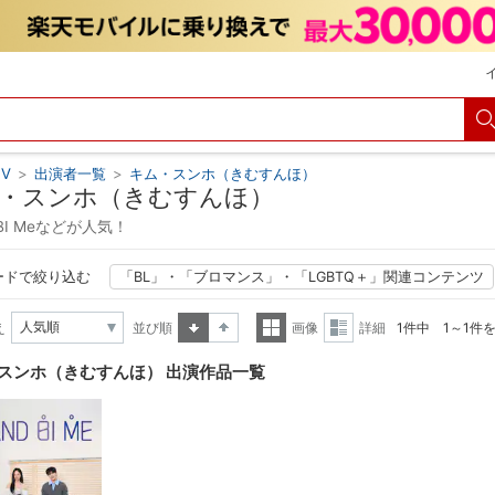
V
>
出演者一覧
>
キム・スンホ（きむすんほ）
・スンホ（きむすんほ）
d BI Meなどが人気！
ードで絞り込む
「BL」・「ブロマンス」・「LGBTQ＋」関連コンテンツ
え
並び順
画像
詳細
1件中 1～1件
昇順
降順
一覧
詳細
スンホ（きむすんほ） 出演作品一覧
表示
表示