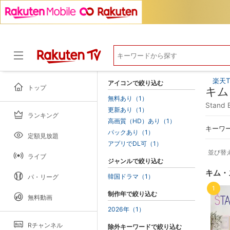
楽天T
アイコンで絞り込む
トップ
キム
無料あり（1）
Stan
更新あり（1）
ランキング
ドラマ
高画質（HD）あり（1）
キーワ
パックあり（1）
定額見放題
アプリでDL可（1）
並び替
ライブ
ジャンルで絞り込む
キム・
韓国ドラマ（1）
パ・リーグ
1
制作年で絞り込む
無料動画
2026年（1）
Rチャンネル
除外キーワードで絞り込む