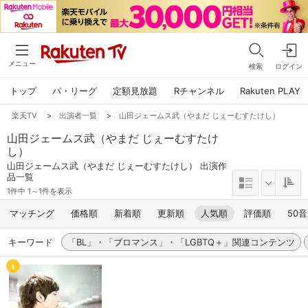
メニュー
検索
ログイン
トップ
パ・リーグ
定額見放題
Rチャンネル
Rakuten PLAY
楽天TV
>
出演者一覧
>
山田ジェームス武（やまだ じぇーむすたけし）
山田ジェームス武（やまだ じぇーむすたけ
し）
山田ジェームス武（やまだ じぇーむすたけし） 出演作
品一覧
1件中 1～1件を表示
マッチング
価格順
新着順
更新順
人気順
評価順
50
キーワード
「BL」・「ブロマンス」・「LGBTQ＋」関連コンテンツ
1