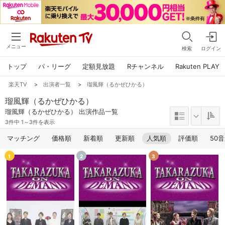
メニュー
検索
ログイン
トップ
パ・リーグ
定額見放題
Rチャンネル
Rakuten PLAY
楽天TV
>
出演者一覧
>
瑠風輝（るかぜひかる）
瑠風輝（るかぜひかる）
瑠風輝（るかぜひかる） 出演作品一覧
3件中 1～3件を表示
マッチング
価格順
新着順
更新順
人気順
評価順
50
1
2
3