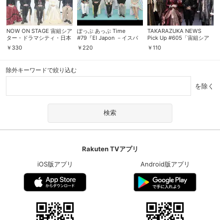
NOW ON STAGE 宙組シア
ぽっぷ あっぷ Time
TAKARAZUKA NEWS
ター・ドラマシティ・日本
#79『El Japon －イスパ
Pick Up #605「宙組シア
青年館ホール公演『群盗-
ニアのサムライ－』『アク
ター・ドラマシティ公演
￥
330
￥
220
￥
110
Die Rauber-』
アヴィーテ！！』
『群盗-Die Rauber-』突
撃レポート」～2019年2月
より～
除外キーワードで絞り込む
を除く
Rakuten TVアプリ
iOS版アプリ
Android版アプリ