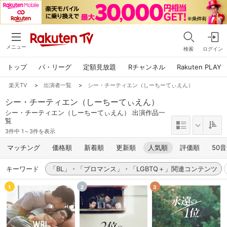
メニュー
検索
ログイン
トップ
パ・リーグ
定額見放題
Rチャンネル
Rakuten PLAY
楽天TV
>
出演者一覧
>
シー・チーティエン（しーちーてぃえん）
シー・チーティエン（しーちーてぃえん）
シー・チーティエン（しーちーてぃえん） 出演作品一
覧
3件中 1～3件を表示
マッチング
価格順
新着順
更新順
人気順
評価順
50
キーワード
「BL」・「ブロマンス」・「LGBTQ＋」関連コンテンツ
1
2
3