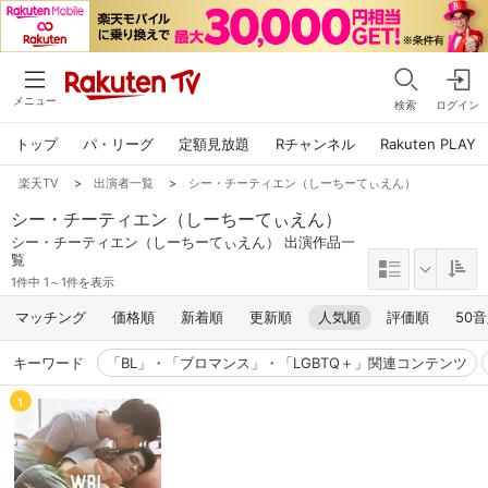
メニュー
検索
ログイン
トップ
パ・リーグ
定額見放題
Rチャンネル
Rakuten PLAY
楽天TV
>
出演者一覧
>
シー・チーティエン（しーちーてぃえん）
シー・チーティエン（しーちーてぃえん）
シー・チーティエン（しーちーてぃえん） 出演作品一
覧
1件中 1～1件を表示
マッチング
価格順
新着順
更新順
人気順
評価順
50
キーワード
「BL」・「ブロマンス」・「LGBTQ＋」関連コンテンツ
1