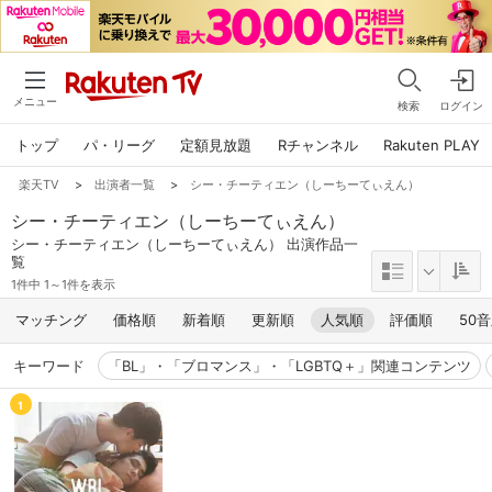
メニュー
検索
ログイン
トップ
パ・リーグ
定額見放題
Rチャンネル
Rakuten PLAY
楽天TV
>
出演者一覧
>
シー・チーティエン（しーちーてぃえん）
シー・チーティエン（しーちーてぃえん）
シー・チーティエン（しーちーてぃえん） 出演作品一
覧
1件中 1～1件を表示
マッチング
価格順
新着順
更新順
人気順
評価順
50
キーワード
「BL」・「ブロマンス」・「LGBTQ＋」関連コンテンツ
1