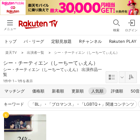
メニュー
検索
ログイン
トップ
パ・リーグ
定額見放題
Rチャンネル
Rakuten PLAY
楽天TV
>
出演者一覧
>
シー・チーティエン（しーちーてぃえん）
シー・チーティエン（しーちーてぃえん）
シー・チーティエン（しーちーてぃえん） 出演作品一
覧
1件中 1～1件を表示
マッチング
価格順
新着順
更新順
人気順
評価順
50
キーワード
「BL」・「ブロマンス」・「LGBTQ＋」関連コンテンツ
1