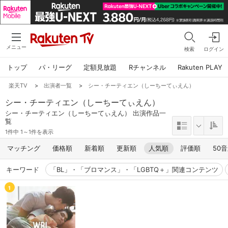
メニュー
検索
ログイン
トップ
パ・リーグ
定額見放題
Rチャンネル
Rakuten PLAY
楽天TV
>
出演者一覧
>
シー・チーティエン（しーちーてぃえん）
シー・チーティエン（しーちーてぃえん）
シー・チーティエン（しーちーてぃえん） 出演作品一
覧
1件中 1～1件を表示
マッチング
価格順
新着順
更新順
人気順
評価順
50
キーワード
「BL」・「ブロマンス」・「LGBTQ＋」関連コンテンツ
1