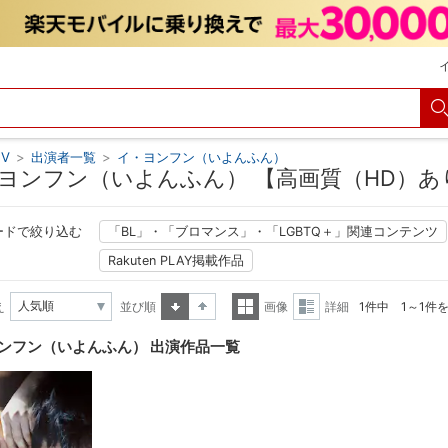
V
>
出演者一覧
>
イ・ヨンフン（いよんふん）
ヨンフン（いよんふん） 【高画質（HD）あ
ードで絞り込む
「BL」・「ブロマンス」・「LGBTQ＋」関連コンテンツ
Rakuten PLAY掲載作品
え
並び順
画像
詳細
1件中 1～1件
昇順
降順
一覧
詳細
ンフン（いよんふん） 出演作品一覧
表示
表示