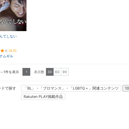
んてしない
(4.0)
ナムギル
1～1件を表示
表示数
30
60
90
1
ードで探す
「BL」・「ブロマンス」・「LGBTQ＋」関連コンテンツ
1
Rakuten PLAY掲載作品