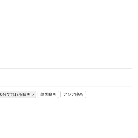
楽天チケット
エンタメニュース
推し楽
00分で観れる映画
韓国映画
アジア映画