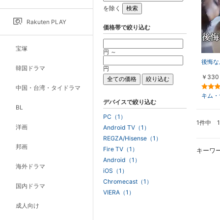
を除く
Rakuten PLAY
価格帯で絞り込む
宝塚
円 ～
後悔な
韓国ドラマ
円
￥330
中国・台湾・タイドラマ
キム・
デバイスで絞り込む
BL
PC（1）
1件中 
洋画
Android TV（1）
REGZA/Hisense（1）
邦画
Fire TV（1）
キーワ
Android（1）
海外ドラマ
iOS（1）
Chromecast（1）
国内ドラマ
VIERA（1）
成人向け