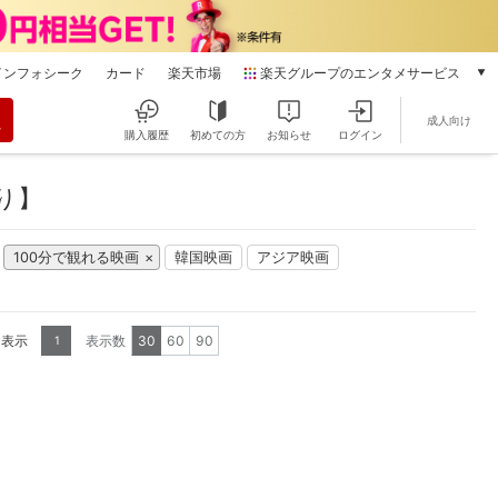
インフォシーク
カード
楽天市場
楽天グループのエンタメサービス
動画配信
成人向け
楽天TV
購入履歴
初めての方
お知らせ
ログイン
本/ゲーム/CD/DVD
楽天ブックス
り】
電子書籍
楽天Kobo
100分で観れる映画
韓国映画
アジア映画
雑誌読み放題
楽天マガジン
音楽配信
楽天ミュージック
を表示
表示数
30
60
90
1
動画配信ガイド
Rakuten PLAY
無料テレビ
Rチャンネル
チケット