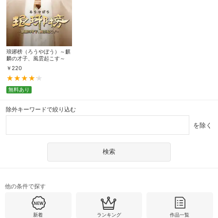
琅琊榜（ろうやぼう）～麒
麟の才子、風雲起こす～
￥
220
無料あり
除外キーワードで絞り込む
を除く
他の条件で探す
新着
ランキング
作品一覧