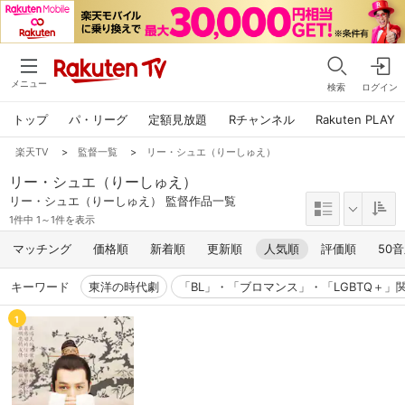
メニュー
検索
ログイン
トップ
パ・リーグ
定額見放題
Rチャンネル
Rakuten PLAY
楽天TV
>
監督一覧
>
リー・シュエ（りーしゅえ）
リー・シュエ（りーしゅえ）
リー・シュエ（りーしゅえ） 監督作品一覧
1件中 1～1件を表示
マッチング
価格順
新着順
更新順
人気順
評価順
50
キーワード
東洋の時代劇
「BL」・「ブロマンス」・「LGBTQ＋」
1