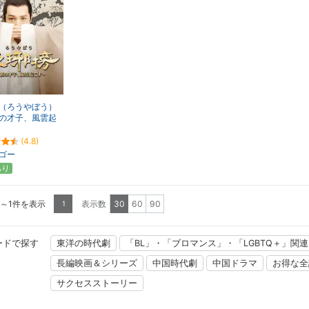
（ろうやぼう）
の才子、風雲起
(4.8)
ゴー
あり
1～1件を表示
表示数
30
60
90
1
ードで探す
東洋の時代劇
「BL」・「ブロマンス」・「LGBTQ＋」関
長編映画＆シリーズ
中国時代劇
中国ドラマ
お得な全
サクセスストーリー