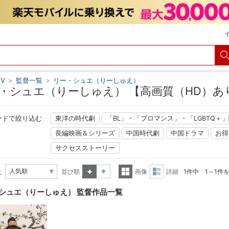
V
>
監督一覧
>
リー・シュエ（りーしゅえ）
・シュエ（りーしゅえ） 【高画質（HD）
ードで絞り込む
東洋の時代劇
「BL」・「ブロマンス」・「LGBTQ＋
長編映画＆シリーズ
中国時代劇
中国ドラマ
お得
サクセスストーリー
え
並び順
画像
詳細
1件中 1～1件
昇順
降順
一覧
詳細
シュエ（りーしゅえ） 監督作品一覧
表示
表示