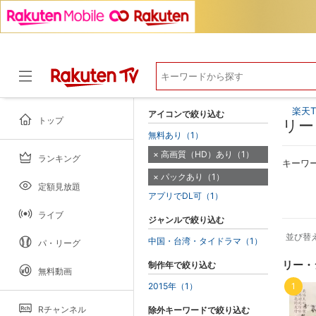
楽天T
アイコンで絞り込む
トップ
リー
無料あり（1）
高画質（HD）あり（1）
ランキング
ドラマ
キーワ
パックあり（1）
定額見放題
アプリでDL可（1）
ライブ
ジャンルで絞り込む
並び替
中国・台湾・タイドラマ（1）
パ・リーグ
リー・
制作年で絞り込む
無料動画
2015年（1）
1
Rチャンネル
除外キーワードで絞り込む