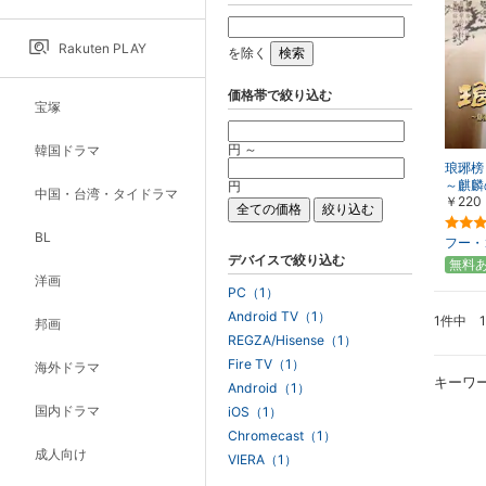
Rakuten PLAY
を除く
価格帯で絞り込む
宝塚
円 ～
韓国ドラマ
琅琊榜
～麒麟
円
中国・台湾・タイドラマ
￥220
こす～
BL
フー・
デバイスで絞り込む
無料
洋画
PC（1）
Android TV（1）
1件中 
邦画
REGZA/Hisense（1）
Fire TV（1）
海外ドラマ
キーワ
Android（1）
国内ドラマ
iOS（1）
Chromecast（1）
成人向け
VIERA（1）