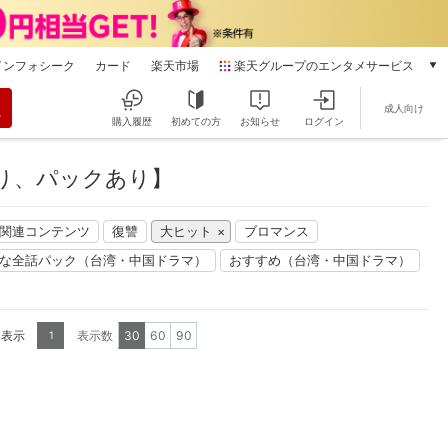
インフォシーク
カード
楽天市場
楽天グループのエンタメサービス
動画配信
成人向け
楽天TV
購入履歴
初めての方
お知らせ
ログイン
本/ゲーム/CD/DVD
楽天ブックス
あり、パックあり】
電子書籍
楽天Kobo
」関連コンテンツ
復讐
大ヒット
ブロマンス
雑誌読み放題
楽天マガジン
な全話パック（台湾・中国ドラマ）
おすすめ（台湾・中国ドラマ）
音楽配信
楽天ミュージック
動画配信ガイド
を表示
表示数
30
60
90
1
Rakuten PLAY
無料テレビ
Rチャンネル
チケット