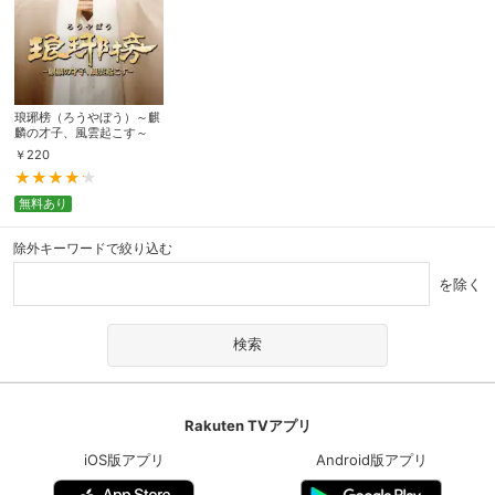
琅琊榜（ろうやぼう）～麒
麟の才子、風雲起こす～
￥
220
無料あり
除外キーワードで絞り込む
を除く
Rakuten TVアプリ
iOS版アプリ
Android版アプリ