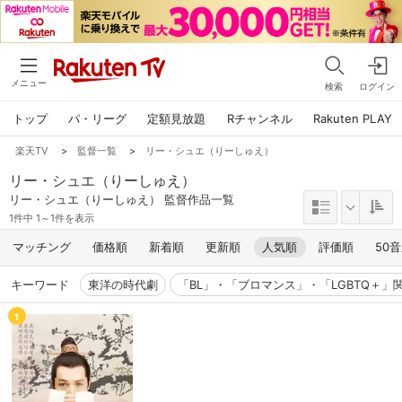
メニュー
検索
ログイン
トップ
パ・リーグ
定額見放題
Rチャンネル
Rakuten PLAY
楽天TV
>
監督一覧
>
リー・シュエ（りーしゅえ）
リー・シュエ（りーしゅえ）
リー・シュエ（りーしゅえ） 監督作品一覧
1件中 1～1件を表示
マッチング
価格順
新着順
更新順
人気順
評価順
50
キーワード
東洋の時代劇
「BL」・「ブロマンス」・「LGBTQ＋」
1