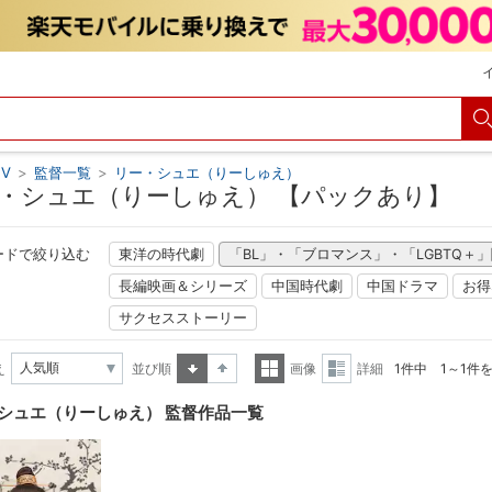
V
>
監督一覧
>
リー・シュエ（りーしゅえ）
・シュエ（りーしゅえ） 【パックあり】
ードで絞り込む
東洋の時代劇
「BL」・「ブロマンス」・「LGBTQ＋
長編映画＆シリーズ
中国時代劇
中国ドラマ
お得
サクセスストーリー
え
並び順
画像
詳細
1件中 1～1件
昇順
降順
一覧
詳細
シュエ（りーしゅえ） 監督作品一覧
表示
表示