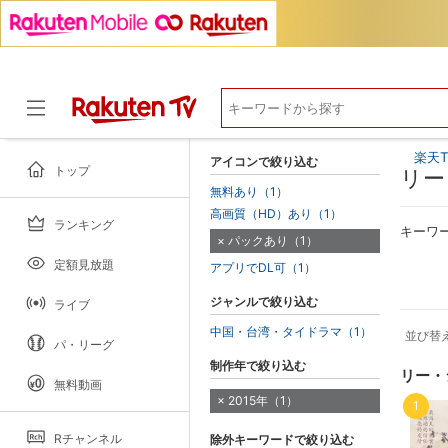
楽天T
アイコンで絞り込む
トップ
リー
無料あり（1）
高画質（HD）あり（1）
ランキング
ドラマ
キーワ
パックあり（1）
定額見放題
アプリでDL可（1）
ジャンルで絞り込む
ライブ
中国・台湾・タイドラマ（1）
並び替
パ・リーグ
制作年で絞り込む
リー・
無料動画
2015年（1）
1
Rチャンネル
除外キーワードで絞り込む