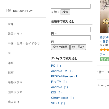
Rakuten PLAY
を除く
価格帯で絞り込む
宝塚
円 ～
韓国ドラマ
琅琊榜
～麒麟
円
中国・台湾・タイドラマ
￥220
こす～
BL
フー・
デバイスで絞り込む
無料
洋画
PC（1）
Android TV（1）
1件中 
邦画
REGZA/Hisense（1）
Fire TV（1）
海外ドラマ
キーワ
Android（1）
国内ドラマ
iOS（1）
Chromecast（1）
成人向け
VIERA（1）