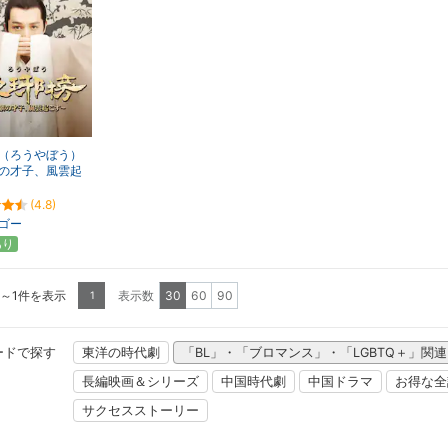
（ろうやぼう）
の才子、風雲起
(4.8)
ゴー
あり
1～1件を表示
表示数
30
60
90
1
ードで探す
東洋の時代劇
「BL」・「ブロマンス」・「LGBTQ＋」関
長編映画＆シリーズ
中国時代劇
中国ドラマ
お得な全
サクセスストーリー