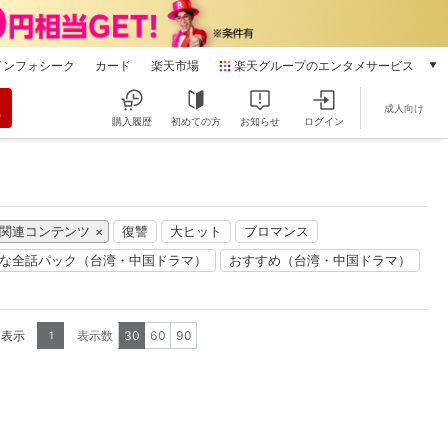
インフォシーク
カード
楽天市場
楽天グループのエンタメサービス
動画配信
成人向け
楽天TV
購入履歴
初めての方
お知らせ
ログイン
本/ゲーム/CD/DVD
楽天ブックス
電子書籍
楽天Kobo
」関連コンテンツ
復讐
大ヒット
ブロマンス
雑誌読み放題
楽天マガジン
な全話パック（台湾・中国ドラマ）
おすすめ（台湾・中国ドラマ）
音楽配信
楽天ミュージック
動画配信ガイド
を表示
表示数
30
60
90
1
Rakuten PLAY
無料テレビ
Rチャンネル
チケット