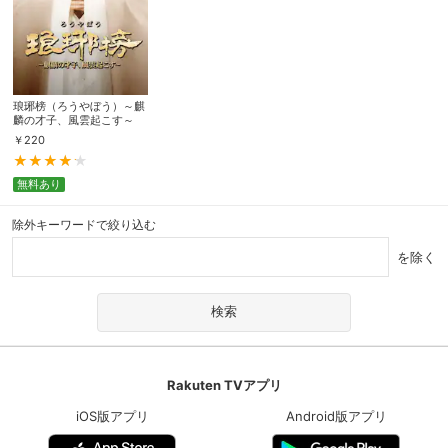
琅琊榜（ろうやぼう）～麒
麟の才子、風雲起こす～
￥
220
無料あり
除外キーワードで絞り込む
を除く
Rakuten TVアプリ
iOS版アプリ
Android版アプリ