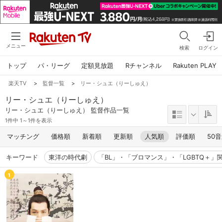
メニュー
検索
ログイン
トップ
パ・リーグ
定額見放題
Rチャンネル
Rakuten PLAY
楽天TV
>
監督一覧
>
リー・シュエ（りーしゅえ）
リー・シュエ（りーしゅえ）
リー・シュエ（りーしゅえ） 監督作品一覧
1件中 1～1件を表示
マッチング
価格順
新着順
更新順
人気順
評価順
50
キーワード
東洋の時代劇
「BL」・「ブロマンス」・「LGBTQ＋」
1