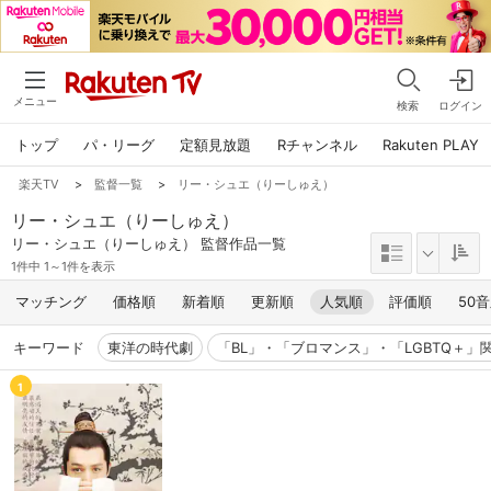
メニュー
検索
ログイン
トップ
パ・リーグ
定額見放題
Rチャンネル
Rakuten PLAY
楽天TV
>
監督一覧
>
リー・シュエ（りーしゅえ）
リー・シュエ（りーしゅえ）
リー・シュエ（りーしゅえ） 監督作品一覧
1件中 1～1件を表示
マッチング
価格順
新着順
更新順
人気順
評価順
50
キーワード
東洋の時代劇
「BL」・「ブロマンス」・「LGBTQ＋」
1