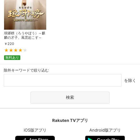
琅琊榜（ろうやぼう）～麒
麟の才子、風雲起こす～
￥
220
無料あり
除外キーワードで絞り込む
を除く
Rakuten TVアプリ
iOS版アプリ
Android版アプリ