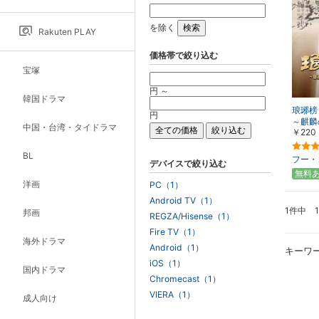
を除く
Rakuten PLAY
価格帯で絞り込む
宝塚
円 ～
韓国ドラマ
琅琊榜
円
～麒麟
中国・台湾・タイドラマ
￥220
こす～
BL
フー・
デバイスで絞り込む
無料
洋画
PC（1）
Android TV（1）
1件中 
邦画
REGZA/Hisense（1）
Fire TV（1）
海外ドラマ
Android（1）
キーワ
iOS（1）
国内ドラマ
Chromecast（1）
VIERA（1）
成人向け