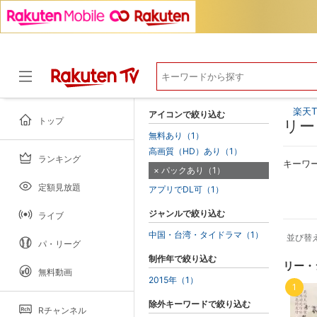
楽天T
アイコンで絞り込む
トップ
リー
無料あり（1）
高画質（HD）あり（1）
ランキング
ドラマ
キーワ
パックあり（1）
定額見放題
アプリでDL可（1）
ジャンルで絞り込む
ライブ
中国・台湾・タイドラマ（1）
並び替
パ・リーグ
制作年で絞り込む
リー・
無料動画
2015年（1）
1
除外キーワードで絞り込む
Rチャンネル