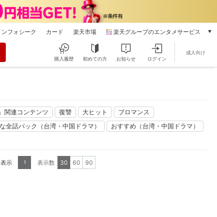
インフォシーク
カード
楽天市場
楽天グループのエンタメサービス
動画配信
成人向け
楽天TV
購入履歴
初めての方
お知らせ
ログイン
本/ゲーム/CD/DVD
楽天ブックス
電子書籍
楽天Kobo
＋」関連コンテンツ
復讐
大ヒット
ブロマンス
雑誌読み放題
楽天マガジン
な全話パック（台湾・中国ドラマ）
おすすめ（台湾・中国ドラマ）
音楽配信
楽天ミュージック
動画配信ガイド
を表示
表示数
30
60
90
1
Rakuten PLAY
無料テレビ
Rチャンネル
チケット