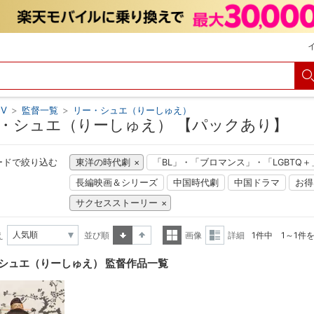
V
>
監督一覧
>
リー・シュエ（りーしゅえ）
・シュエ（りーしゅえ） 【パックあり】
ードで絞り込む
東洋の時代劇
「BL」・「ブロマンス」・「LGBTQ
長編映画＆シリーズ
中国時代劇
中国ドラマ
お得
サクセスストーリー
え
並び順
画像
詳細
1件中 1～1件
昇順
降順
一覧
詳細
シュエ（りーしゅえ） 監督作品一覧
表示
表示