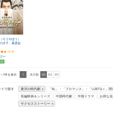
（ろうやぼう）
の才子、風雲起
(4.8)
ゴー
あり
1～1件を表示
表示数
30
60
90
1
ードで探す
東洋の時代劇
「BL」・「ブロマンス」・「LGBTQ＋」
長編映画＆シリーズ
中国時代劇
中国ドラマ
お得な全
サクセスストーリー