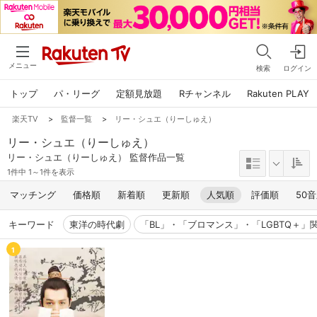
メニュー
検索
ログイン
トップ
パ・リーグ
定額見放題
Rチャンネル
Rakuten PLAY
楽天TV
>
監督一覧
>
リー・シュエ（りーしゅえ）
リー・シュエ（りーしゅえ）
リー・シュエ（りーしゅえ） 監督作品一覧
1件中 1～1件を表示
マッチング
価格順
新着順
更新順
人気順
評価順
50
キーワード
東洋の時代劇
「BL」・「ブロマンス」・「LGBTQ＋」
1