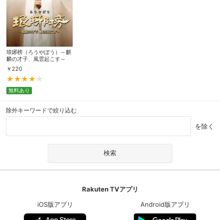
琅琊榜（ろうやぼう）～麒
麟の才子、風雲起こす～
￥
220
無料あり
除外キーワードで絞り込む
を除く
Rakuten TVアプリ
iOS版アプリ
Android版アプリ