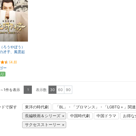
（ろうやぼう）
の才子、風雲起
(4.8)
ゴー
あり
1～1件を表示
表示数
30
60
90
1
ードで探す
東洋の時代劇
「BL」・「ブロマンス」・「LGBTQ＋」関
長編映画＆シリーズ
中国時代劇
中国ドラマ
お得な
サクセスストーリー