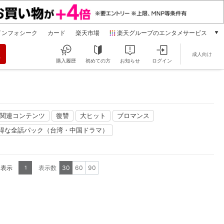
インフォシーク
カード
楽天市場
楽天グループのエンタメサービス
動画配信
成人向け
楽天TV
購入履歴
初めての方
お知らせ
ログイン
本/ゲーム/CD/DVD
楽天ブックス
電子書籍
楽天Kobo
」関連コンテンツ
復讐
大ヒット
ブロマンス
雑誌読み放題
楽天マガジン
得な全話パック（台湾・中国ドラマ）
音楽配信
楽天ミュージック
動画配信ガイド
を表示
表示数
30
60
90
1
Rakuten PLAY
無料テレビ
Rチャンネル
チケット