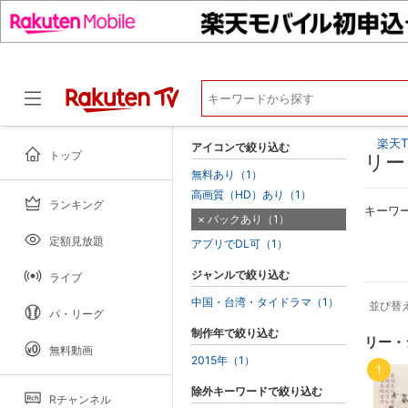
楽天T
アイコンで絞り込む
トップ
リー
無料あり（1）
高画質（HD）あり（1）
ランキング
ドラマ
キーワ
パックあり（1）
定額見放題
アプリでDL可（1）
ジャンルで絞り込む
ライブ
中国・台湾・タイドラマ（1）
並び替
パ・リーグ
制作年で絞り込む
リー・
無料動画
2015年（1）
1
除外キーワードで絞り込む
Rチャンネル