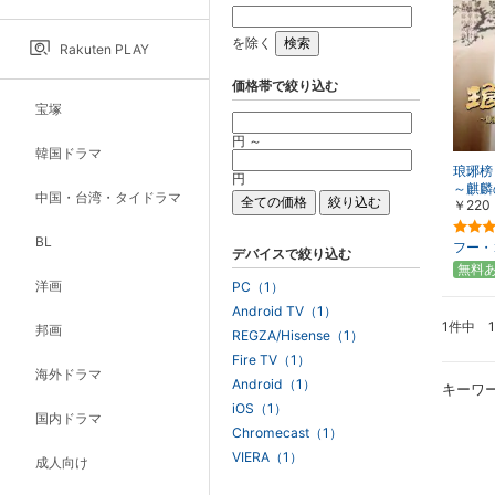
を除く
Rakuten PLAY
価格帯で絞り込む
宝塚
円 ～
韓国ドラマ
琅琊榜
円
～麒麟
中国・台湾・タイドラマ
￥220
こす～
BL
フー・
デバイスで絞り込む
無料
洋画
PC（1）
Android TV（1）
1件中 
邦画
REGZA/Hisense（1）
Fire TV（1）
海外ドラマ
Android（1）
キーワ
iOS（1）
国内ドラマ
Chromecast（1）
VIERA（1）
成人向け