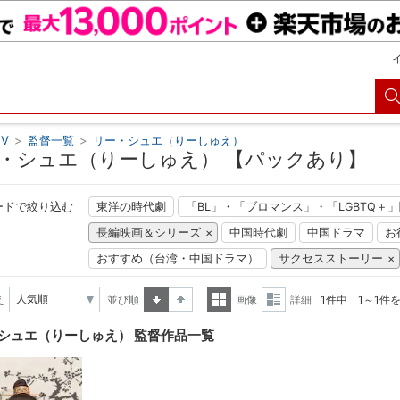
V
>
監督一覧
>
リー・シュエ（りーしゅえ）
・シュエ（りーしゅえ） 【パックあり】
ードで絞り込む
東洋の時代劇
「BL」・「ブロマンス」・「LGBTQ＋
長編映画＆シリーズ
中国時代劇
中国ドラマ
お
おすすめ（台湾・中国ドラマ）
サクセスストーリー
え
並び順
画像
詳細
1件中 1～1件
昇順
降順
一覧
詳細
シュエ（りーしゅえ） 監督作品一覧
表示
表示