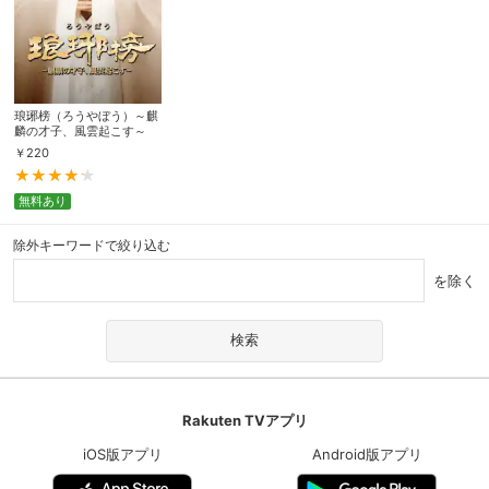
琅琊榜（ろうやぼう）～麒
麟の才子、風雲起こす～
￥
220
無料あり
除外キーワードで絞り込む
を除く
Rakuten TVアプリ
iOS版アプリ
Android版アプリ