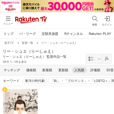
メニュー
検索
ログイン
トップ
パ・リーグ
定額見放題
Rチャンネル
Rakuten PLAY
楽天TV
>
監督一覧
>
リー・シュエ（りーしゅえ）
リー・シュエ（りーしゅえ）
リー・シュエ（りーしゅえ） 監督作品一覧
1件中 1～1件を表示
マッチング
価格順
新着順
更新順
人気順
評価順
50
キーワード
東洋の時代劇
「BL」・「ブロマンス」・「LGBTQ＋」
1