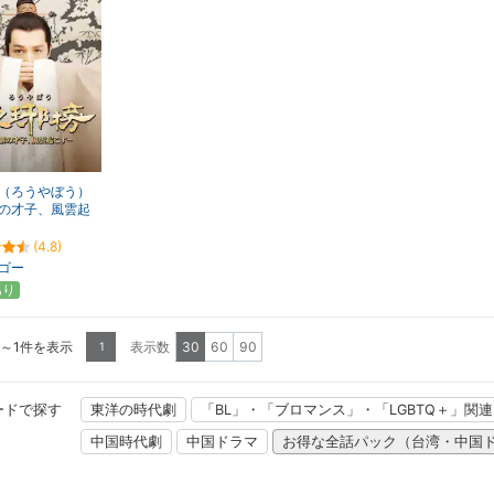
（ろうやぼう）
の才子、風雲起
(4.8)
ゴー
あり
1～1件を表示
表示数
30
60
90
1
ードで探す
東洋の時代劇
「BL」・「ブロマンス」・「LGBTQ＋」関
中国時代劇
中国ドラマ
お得な全話パック（台湾・中国