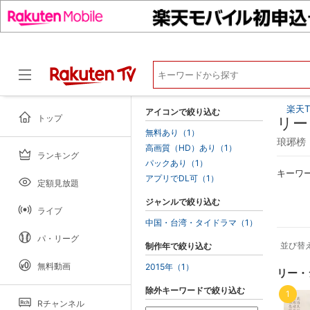
楽天T
アイコンで絞り込む
トップ
リー
無料あり（1）
琅琊榜
高画質（HD）あり（1）
ランキング
ドラマ
パックあり（1）
キーワ
アプリでDL可（1）
定額見放題
ジャンルで絞り込む
ライブ
中国・台湾・タイドラマ（1）
パ・リーグ
並び替
制作年で絞り込む
無料動画
2015年（1）
リー・
除外キーワードで絞り込む
1
Rチャンネル