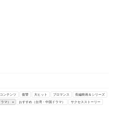
楽天チケット
エンタメニュース
推し楽
連コンテンツ
復讐
大ヒット
ブロマンス
長編映画＆シリーズ
ドラマ）
おすすめ（台湾・中国ドラマ）
サクセスストーリー