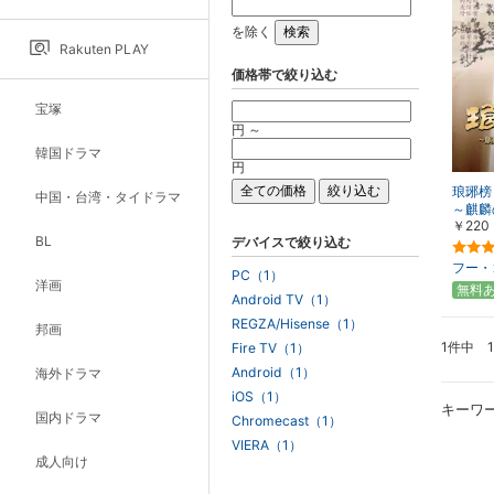
を除く
Rakuten PLAY
価格帯で絞り込む
宝塚
円 ～
韓国ドラマ
円
琅琊榜
中国・台湾・タイドラマ
～麒麟
￥220
こす～
BL
デバイスで絞り込む
フー・
PC（1）
洋画
無料
Android TV（1）
REGZA/Hisense（1）
邦画
1件中 
Fire TV（1）
Android（1）
海外ドラマ
iOS（1）
キーワ
国内ドラマ
Chromecast（1）
VIERA（1）
成人向け