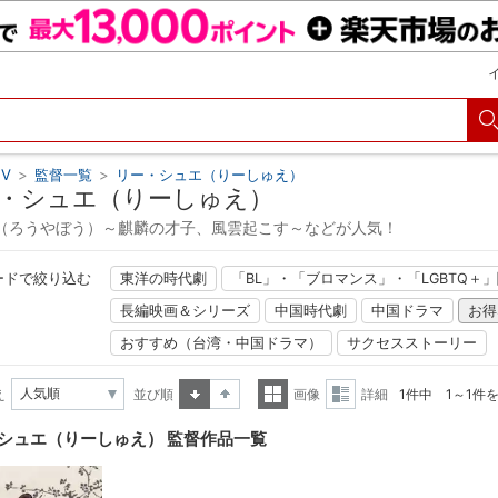
V
>
監督一覧
>
リー・シュエ（りーしゅえ）
・シュエ（りーしゅえ）
（ろうやぼう）～麒麟の才子、風雲起こす～などが人気！
ードで絞り込む
東洋の時代劇
「BL」・「ブロマンス」・「LGBTQ＋
長編映画＆シリーズ
中国時代劇
中国ドラマ
お得
おすすめ（台湾・中国ドラマ）
サクセスストーリー
え
並び順
画像
詳細
1件中 1～1件
昇順
降順
一覧
詳細
シュエ（りーしゅえ） 監督作品一覧
表示
表示