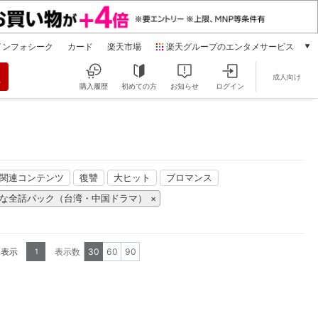
インフォシーク
カード
楽天市場
楽天グループのエンタメサービス
動画配信
成人向け
楽天TV
購入履歴
初めての方
お知らせ
ログイン
本/ゲーム/CD/DVD
楽天ブックス
電子書籍
楽天Kobo
雑誌読み放題
」関連コンテンツ
復讐
大ヒット
ブロマンス
楽天マガジン
な全話パック（台湾・中国ドラマ）
音楽配信
楽天ミュージック
動画配信ガイド
Rakuten PLAY
を表示
表示数
30
60
90
1
無料テレビ
Rチャンネル
チケット