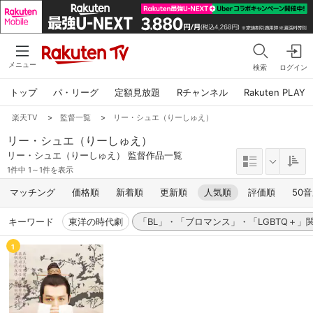
メニュー
検索
ログイン
トップ
パ・リーグ
定額見放題
Rチャンネル
Rakuten PLAY
楽天TV
>
監督一覧
>
リー・シュエ（りーしゅえ）
リー・シュエ（りーしゅえ）
リー・シュエ（りーしゅえ） 監督作品一覧
1件中 1～1件を表示
マッチング
価格順
新着順
更新順
人気順
評価順
50
キーワード
東洋の時代劇
「BL」・「ブロマンス」・「LGBTQ＋」
1