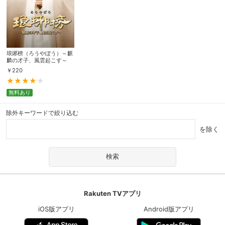
琅琊榜（ろうやぼう）～麒
麟の才子、風雲起こす～
￥
220
無料あり
除外キーワードで絞り込む
を除く
Rakuten TVアプリ
iOS版アプリ
Android版アプリ