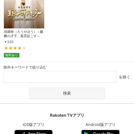
琅琊榜（ろうやぼう）～麒
麟の才子、風雲起こす～
￥
220
無料あり
除外キーワードで絞り込む
を除く
Rakuten TVアプリ
iOS版アプリ
Android版アプリ