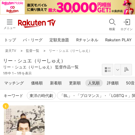
メニュー
検索
ログイン
トップ
パ・リーグ
定額見放題
Rチャンネル
Rakuten PLAY
楽天TV
>
監督一覧
>
リー・シュエ（りーしゅえ）
リー・シュエ（りーしゅえ）
リー・シュエ（りーしゅえ） 監督作品一覧
1件中 1～1件を表示
マッチング
価格順
新着順
更新順
人気順
評価順
50
キーワード
東洋の時代劇
「BL」・「ブロマンス」・「LGBTQ＋」
1