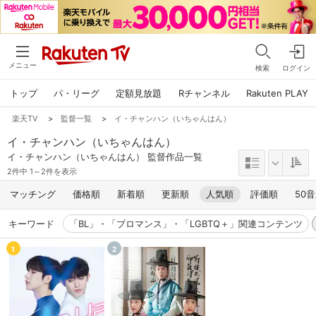
メニュー
検索
ログイン
トップ
パ・リーグ
定額見放題
Rチャンネル
Rakuten PLAY
楽天TV
>
監督一覧
>
イ・チャンハン（いちゃんはん）
イ・チャンハン（いちゃんはん）
イ・チャンハン（いちゃんはん） 監督作品一覧
2件中 1～2件を表示
マッチング
価格順
新着順
更新順
人気順
評価順
50
キーワード
「BL」・「ブロマンス」・「LGBTQ＋」関連コンテンツ
1
2