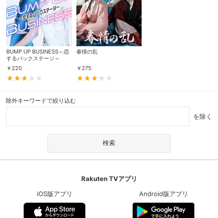
BUMP UP BUSINESS～恋
春情の乱
するバックステージ～
￥
220
￥
275
除外キーワードで絞り込む
を除く
Rakuten TVアプリ
iOS版アプリ
Android版アプリ