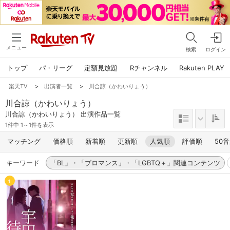
メニュー
検索
ログイン
トップ
パ・リーグ
定額見放題
Rチャンネル
Rakuten PLAY
楽天TV
>
出演者一覧
>
川合諒（かわいりょう）
川合諒（かわいりょう）
川合諒（かわいりょう） 出演作品一覧
1件中 1～1件を表示
マッチング
価格順
新着順
更新順
人気順
評価順
50
キーワード
「BL」・「ブロマンス」・「LGBTQ＋」関連コンテンツ
1