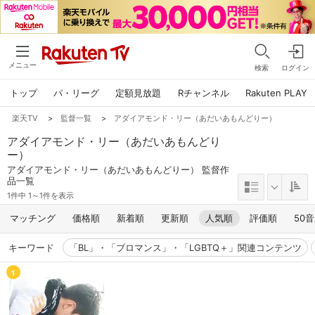
メニュー
検索
ログイン
トップ
パ・リーグ
定額見放題
Rチャンネル
Rakuten PLAY
楽天TV
>
監督一覧
>
アダイアモンド・リー（あだいあもんどりー）
アダイアモンド・リー（あだいあもんどり
ー）
アダイアモンド・リー（あだいあもんどりー） 監督作
品一覧
1件中 1～1件を表示
マッチング
価格順
新着順
更新順
人気順
評価順
50
キーワード
「BL」・「ブロマンス」・「LGBTQ＋」関連コンテンツ
1