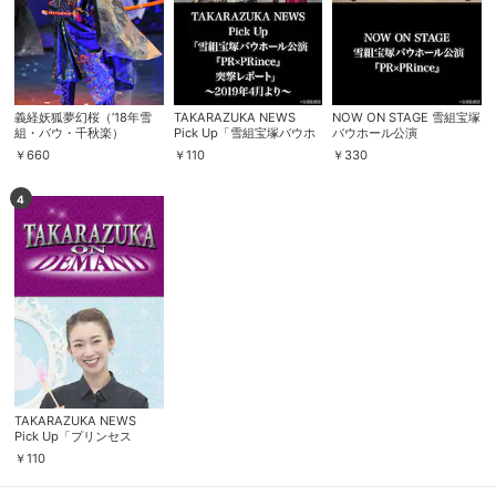
義経妖狐夢幻桜（’18年雪
TAKARAZUKA NEWS
NOW ON STAGE 雪組宝塚
組・バウ・千秋楽）
Pick Up「雪組宝塚バウホ
バウホール公演
ール公演『PR×PRince』
『PR×PRince』
￥
660
￥
110
￥
330
突撃レポート」～2019年4
月より～
4
TAKARAZUKA NEWS
Pick Up「プリンセス
Recipe 星南のぞみ」
￥
110