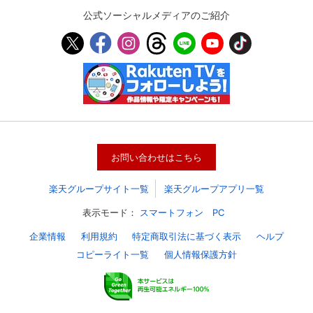
公式ソーシャルメディアのご紹介
お問い合わせはこちら
楽天グループサイト一覧
楽天グループアプリ一覧
会員設定
会員情報
閉じる
表示モード：
スマートフォン
PC
企業情報
利用規約
特定商取引法に基づく表示
ヘルプ
基本情報、本人連絡先、パスワード 、クレ
コピーライト一覧
個人情報保護方針
会員情報変更
ジットカード情報の変更が可能です。
決済方法変更
決済方法の変更が可能です。