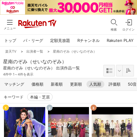
メニュー
検索
ログイン
トップ
パ・リーグ
定額見放題
Rチャンネル
Rakuten PLAY
楽天TV
>
出演者一覧
>
星南のぞみ（せいなのぞみ）
星南のぞみ（せいなのぞみ）
星南のぞみ（せいなのぞみ） 出演作品一覧
4件中 1～4件を表示
マッチング
価格順
新着順
更新順
人気順
評価順
50
キーワード
本編・芝居
1
2
3