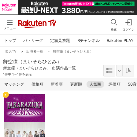
メニュー
検索
ログイン
トップ
パ・リーグ
定額見放題
Rチャンネル
Rakuten PLAY
楽天TV
>
出演者一覧
>
舞空瞳（まいそらひとみ）
舞空瞳（まいそらひとみ）
舞空瞳（まいそらひとみ） 出演作品一覧
1件中 1～1件を表示
マッチング
価格順
新着順
更新順
人気順
評価順
50
1