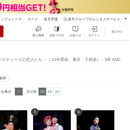
インフォシーク
カード
楽天市場
楽天グループのエンタメサービス
動画配信
成人向け
楽天TV
購入履歴
初めての方
お知らせ
ログイン
本/ゲーム/CD/DVD
楽天ブックス
電子書籍
89 －バスティーユの恋人たち－（’23年星組・東京・千秋楽）、ME AND
楽天Kobo
雑誌読み放題
楽天マガジン
原作
音楽配信
楽天ミュージック
件を表示
表示数
30
60
90
1
動画配信ガイド
Rakuten PLAY
無料テレビ
5
6
Rチャンネル
チケット