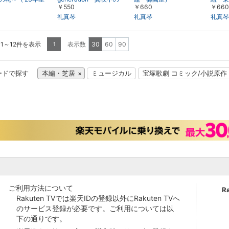
￥550
￥660
￥660
京・千秋楽）
依頼人－（’22年星組・
東京・千秋楽）
礼真琴
礼真琴
礼真琴
 1～12件を表示
表示数
30
60
90
1
ードで探す
本編・芝居
ミュージカル
宝塚歌劇 コミック/小説原作
ご利用方法について
R
Rakuten TVでは楽天IDの登録以外にRakuten TVへ
のサービス登録が必要です。ご利用については以
下の通りです。