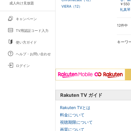
成人向け見放題
￥550
組・東
VIERA（12）
礼真琴
キャンペーン
12件中
TV用認証コード入力
キーワ
使い方ガイド
ヘルプ・お問い合わせ
ログイン
Rakuten TV ガイド
Rakuten TVとは
料金について
視聴期限について
画質について