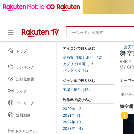
楽天T
アイコンで絞り込む
トップ
舞空
高画質（HD）あり（12）
RRR 
アプリでDL可（12）
MY 
ランキング
ドラマ
パックあり（2）
定額見放題
ジャンルで絞り込む
キーワ
宝塚・舞台（12）
ライブ
並び替
制作年で絞り込む
パ・リーグ
舞空瞳
2020年（2）
無料動画
2021年（1）
1
2022年（3）
2023年（4）
Rチャンネル