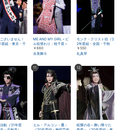
楽天チケット
エンタメニュース
推し楽
ございません！
ME AND MY GIRL＜ビ
モンテ・クリスト伯（’2
4年星組・東京・千
ル役替わり：暁千星＞
2年星組・全国・千秋
￥660
￥550
（’23年星組・博多座）
楽）
水美舞斗
礼真琴
11
12
法帖（’21年星
エル・アルコン－鷹－
眩耀の谷～舞い降りた
京・千秋楽）
（’20年星組・梅田芸術
新星～（’20年星組・東