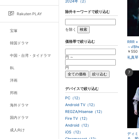
2024年（2）
除外キーワードで絞り込む
Rakuten PLAY
を除く
宝塚
価格帯で絞り込む
RRR ×
韓国ドラマ
～√Bh
￥550
組・東
中国・台湾・タイドラマ
円 ～
礼真琴
円
BL
7
洋画
デバイスで絞り込む
邦画
PC（12）
Android TV（12）
海外ドラマ
REGZA/Hisense（12）
国内ドラマ
Fire TV（12）
Android（12）
成人向け
iOS（12）
ディミ
る、紫
Chromecast（12）