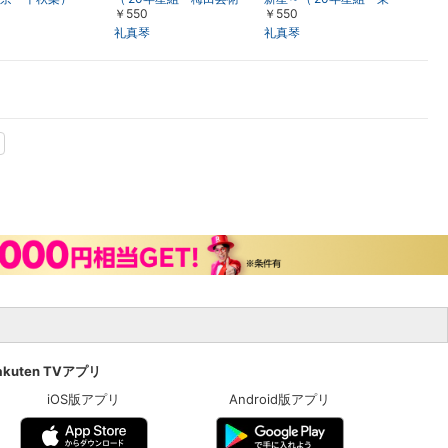
￥550
￥550
劇場・千秋楽）
京・千秋楽）
礼真琴
礼真琴
akuten TVアプリ
iOS版アプリ
Android版アプリ