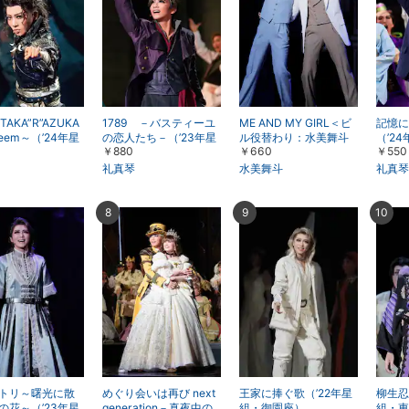
 TAKA”R”AZUKA
1789 －バスティーユ
ME AND MY GIRL＜ビ
記憶に
eem～（’24年星
の恋人たち－（’23年星
ル役替わり：水美舞斗
（’2
￥880
￥660
￥550
京・千秋楽）
組・東京・千秋楽）
＞（’23年星組・博多
秋楽）
座）
礼真琴
水美舞斗
礼真琴
8
9
10
トリ～曙光に散
めぐり会いは再び next
王家に捧ぐ歌（’22年星
柳生忍
の花～（’23年星
generation－真夜中の
組・御園座）
組・東