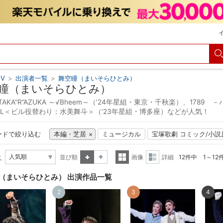
V
>
出演者一覧
>
舞空瞳（まいそらひとみ）
瞳（まいそらひとみ）
× TAKA”R”AZUKA ～√Bheem～（’24年星組・東京・千秋楽）、17
GIRL＜ビル役替わり：水美舞斗＞（’23年星組・博多座）などが人気！
ードで絞り込む
本編・芝居
ミュージカル
宝塚歌劇 コミック/小説
え
並び順
画像
詳細
12件中 1～12
昇順
降順
一覧
詳細
（まいそらひとみ） 出演作品一覧
表示
表示
2
3
4