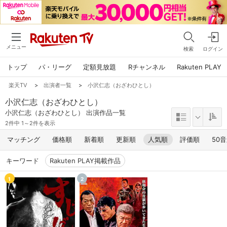
メニュー
検索
ログイン
トップ
パ・リーグ
定額見放題
Rチャンネル
Rakuten PLAY
楽天TV
>
出演者一覧
>
小沢仁志（おざわひとし）
小沢仁志（おざわひとし）
小沢仁志（おざわひとし） 出演作品一覧
2件中 1～2件を表示
マッチング
価格順
新着順
更新順
人気順
評価順
50
キーワード
Rakuten PLAY掲載作品
1
2