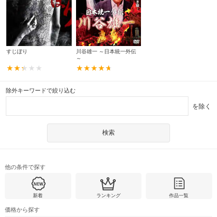
すじぼり
川谷雄一 ～日本統一外伝
～
除外キーワードで絞り込む
を除く
他の条件で探す
新着
ランキング
作品一覧
価格から探す