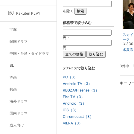
を除く
Rakuten PLAY
価格帯で絞り込む
宝塚
スカイ
円 ～
ーク 
韓国ドラマ
￥330
ｍｅ「
円
なめ、
水夏希
中国・台湾・タイドラマ
BL
3件中 
デバイスで絞り込む
PC（3）
洋画
キーワ
Android TV（3）
邦画
REGZA/Hisense（3）
Fire TV（3）
海外ドラマ
Android（3）
iOS（3）
国内ドラマ
Chromecast（3）
VIERA（3）
成人向け