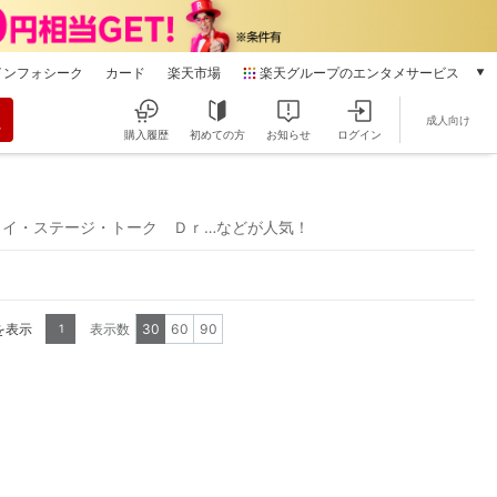
インフォシーク
カード
楽天市場
楽天グループのエンタメサービス
動画配信
成人向け
楽天TV
購入履歴
初めての方
お知らせ
ログイン
本/ゲーム/CD/DVD
楽天ブックス
電子書籍
カイ・ステージ・トーク Ｄｒ…などが人気！
楽天Kobo
雑誌読み放題
楽天マガジン
音楽配信
を表示
表示数
30
60
90
1
楽天ミュージック
動画配信ガイド
Rakuten PLAY
無料テレビ
Rチャンネル
チケット