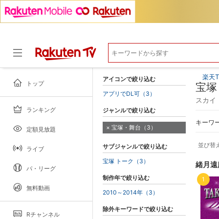
楽天T
アイコンで絞り込む
トップ
宝塚
アプリでDL可（3）
スカイ
ランキング
ジャンルで絞り込む
ドラマ
キーワ
宝塚・舞台（3）
定額見放題
並び替
サブジャンルで絞り込む
ライブ
宝塚 トーク（3）
緒月遠
パ・リーグ
制作年で絞り込む
1
無料動画
2010～2014年（3）
除外キーワードで絞り込む
Rチャンネル