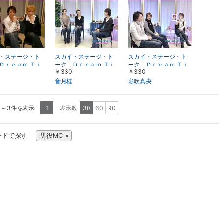
・ステージ・ト
スカイ・ステージ・ト
スカイ・ステージ・ト
Ｄｒｅａｍ Ｔｉ
ーク Ｄｒｅａｍ Ｔｉ
ーク Ｄｒｅａｍ Ｔｉ
￥330
￥330
水夏希、凰稀か
ｍｅ「音月桂・凰稀か
ｍｅ「彩吹真央・凰稀
緒月遠麻」
なめ・緒月遠麻」
かなめ・緒月遠麻」
音月桂
彩吹真央
1～3件を表示
表示数
30
60
90
1
ードで探す
男役MC