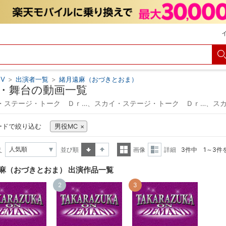
V
>
出演者一覧
>
緒月遠麻（おづきとおま）
・舞台の動画一覧
・ステージ・トーク Ｄｒ…、スカイ・ステージ・トーク Ｄｒ…、ス
ードで絞り込む
男役MC
え
並び順
画像
詳細
3件中 1～3件
昇順
降順
一覧
詳細
麻（おづきとおま） 出演作品一覧
表示
表示
2
3