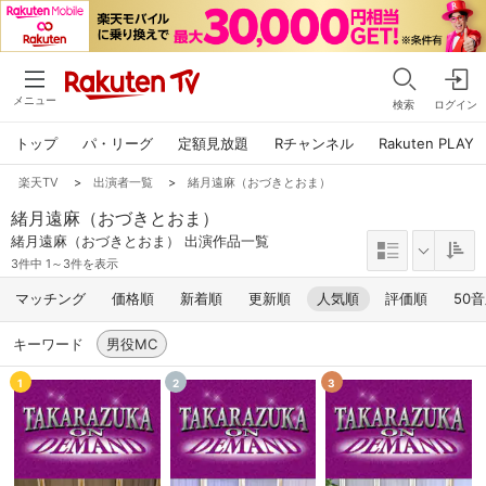
メニュー
検索
ログイン
トップ
パ・リーグ
定額見放題
Rチャンネル
Rakuten PLAY
楽天TV
>
出演者一覧
>
緒月遠麻（おづきとおま）
緒月遠麻（おづきとおま）
緒月遠麻（おづきとおま） 出演作品一覧
3件中 1～3件を表示
マッチング
価格順
新着順
更新順
人気順
評価順
50
キーワード
男役MC
1
2
3