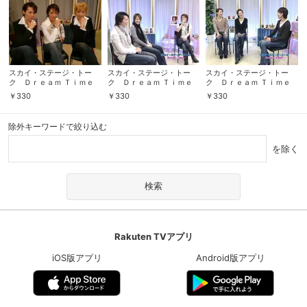
スカイ・ステージ・トー
スカイ・ステージ・トー
スカイ・ステージ・トー
ク Ｄｒｅａｍ Ｔｉｍｅ
ク Ｄｒｅａｍ Ｔｉｍｅ
ク Ｄｒｅａｍ Ｔｉｍｅ
「水夏希、凰稀かなめ、緒
「彩吹真央・凰稀かなめ・
「音月桂・凰稀かなめ・緒
￥
330
￥
330
￥
330
月遠麻」
緒月遠麻」
月遠麻」
除外キーワードで絞り込む
を除く
Rakuten TVアプリ
iOS版アプリ
Android版アプリ