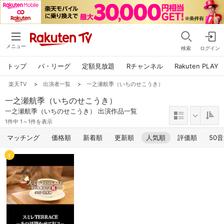
メニュー
検索
ログイン
トップ
パ・リーグ
定額見放題
Rチャンネル
Rakuten PLAY
楽天TV
>
出演者一覧
>
一之瀬航季（いちのせこうき）
一之瀬航季（いちのせこうき）
一之瀬航季（いちのせこうき） 出演作品一覧
1件中 1～1件を表示
マッチング
価格順
新着順
更新順
人気順
評価順
50
1