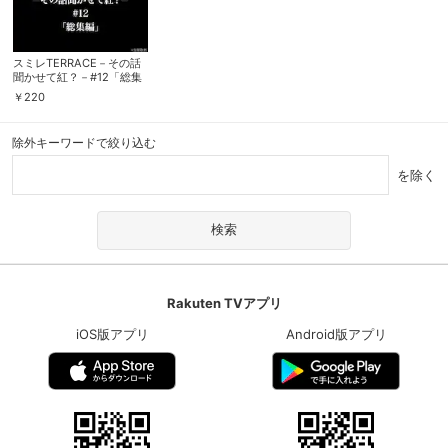
スミレTERRACE－その話
聞かせて紅？－#12「総集
編」
￥
220
除外キーワードで絞り込む
を除く
Rakuten TVアプリ
iOS版アプリ
Android版アプリ