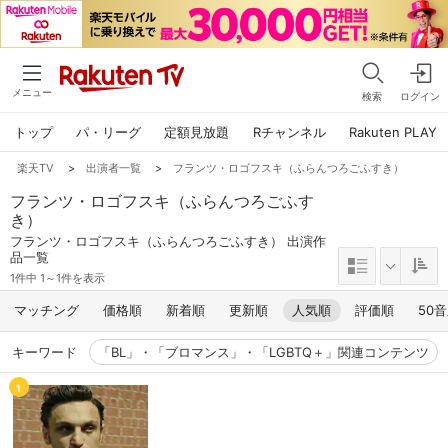
メニュー
検索
ログイン
トップ
パ・リーグ
定額見放題
Rチャンネル
Rakuten PLAY
楽天TV
>
出演者一覧
>
フランツ・ロゴフスキ（ふらんつろごふすき）
フランツ・ロゴフスキ（ふらんつろごふす
き）
フランツ・ロゴフスキ（ふらんつろごふすき） 出演作
品一覧
1件中 1～1件を表示
マッチング
価格順
新着順
更新順
人気順
評価順
50
キーワード
「BL」・「ブロマンス」・「LGBTQ＋」関連コンテンツ
1