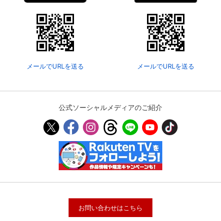
メールでURLを送る
メールでURLを送る
公式ソーシャルメディアのご紹介
お問い合わせはこちら